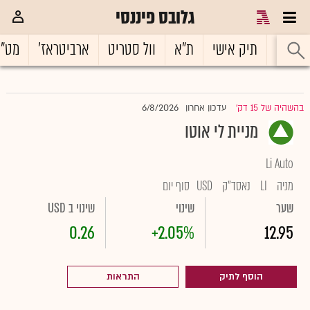
גלובס פיננסי
ראשי
תיק אישי
ת"א
וול סטריט
ארביטראז'
מט"
6/8/2026
בהשהיה של 15 דק'
עדכון אחרון
|
מניית לי אוטו
Li Auto
מניה
LI
נאסד"ק
USD
סוף יום
שער
שינוי
שינוי ב USD
0.26
+2.05%
12.95
הוסף לתיק
התראות