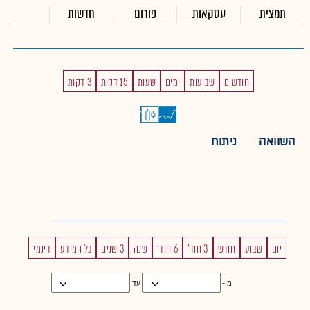
תמצית
עסקאות
פורום
חדשות
חודשים
שבועות
ימים
שעות
15 דקות
3 דקות
השוואה
ניתוח
יום
שבוע
חודש
3 חוד'
6 חוד'
שנה
3 שנים
כל המידע
דינמי
מ -
עד