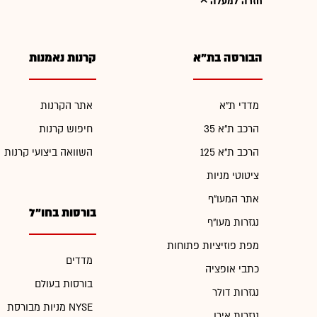
חזרה למעלה
הבורסה בת"א
קרנות נאמנות
מדדי ת"א
אתר הקרנות
הרכב ת"א 35
חיפוש קרנות
הרכב ת"א 125
השוואה ביצועי קרנות
ציטוטי מניות
אתר המעו"ף
בורסות בחו"ל
נגזרות מעו"ף
מפת פוזיציות פתוחות
מדדים
כתבי אופציה
בורסות בעולם
נגזרות דולר
מניות מבורסת NYSE
נגזרות אירו