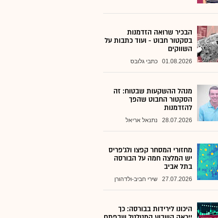
הבכיר שרואה הזדמנות
בסקטור חבוט - ועוד כתבות על
השווקים
01.08.2026
כתבי גלובס
מנהל ההשקעות שבטוח: זה
הסקטור החבוט שהפך
להזדמנות
28.07.2026
נתנאל אריאל
מחזורי המסחר קפצו ולג'פריס
יש המלצה חמה על הבורסה
בתל אביב
27.07.2026
שירי חביב-ולדהורן
היכונו לירידות בבורסה: כך
ייראה השבוע המטלטל שבפתח