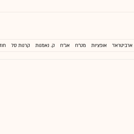
ארביטראז'
אופציות
מט"ח
אג"ח
ק. נאמנות
קרנות סל
חוז