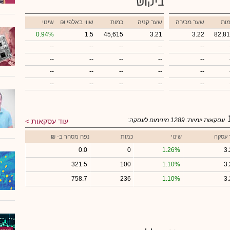
ביקוש
ות
שער מכירה
שער קניה
כמות
₪ שווי באלפי
שינוי
0.94%
1.5
45,615
3.21
3.22
82,8
--
--
--
--
--
--
--
--
--
--
--
--
--
--
--
--
--
--
--
--
עסקאות יומיות:
1289
מינימום לעסקה:
עוד עסקאות
 עסקה
שינוי
כמות
נפח מסחר ב- ₪
0.0
0
1.26%
3.
321.5
100
1.10%
3.
758.7
236
1.10%
3.