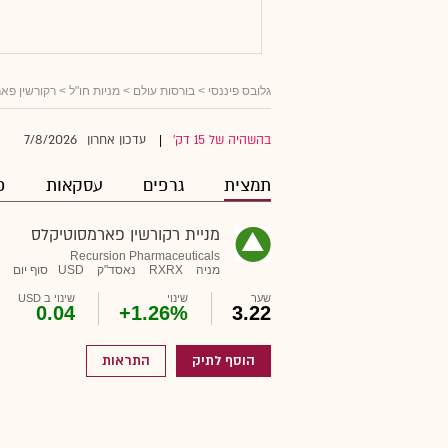
גלובס פיננסי
>
בורסות עולם
>
מניות חו"ל
> רקורשין פא
7/8/2026
בהשהיה של 15 דק'
עדכון אחרון
|
תמצית
גרפים
עסקאות
פ
מניית רקורשין פארמסוטיקלס
Recursion Pharmaceuticals
מניה
RXRX
נאסד"ק
USD
סוף יום
שער
שינוי
שינוי ב USD
0.04
+1.26%
3.22
הוסף לתיק
התראות