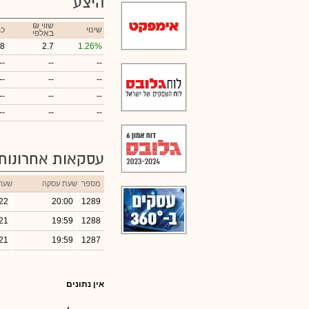
היצע
₪ שווי
שינוי
כמ
באלפי
18
2.7
1.26%
--
--
--
--
--
--
--
--
--
--
--
--
עסקאות אחרונות
מספר
שעת עסקה
שער
22
20:00
1289
21
19:59
1288
21
19:59
1287
אין נתונים