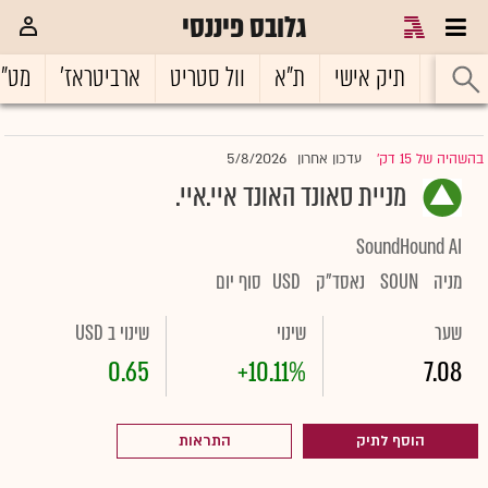
גלובס פיננסי
ראשי
תיק אישי
ת"א
וול סטריט
ארביטראז'
מט"
5/8/2026
בהשהיה של 15 דק'
עדכון אחרון
|
מניית סאונד האונד איי.איי.
SoundHound AI
מניה
SOUN
נאסד"ק
USD
סוף יום
שער
שינוי
שינוי ב USD
0.65
+10.11%
7.08
הוסף לתיק
התראות