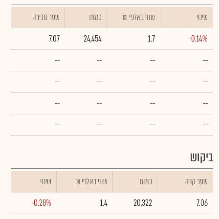
שינוי
₪ שווי באלפי
כמות
שער מכירה
7.07
24,454
1.7
-0.14%
--
--
--
--
--
--
--
--
--
--
--
--
--
--
--
--
ביקוש
שער קניה
כמות
₪ שווי באלפי
שינוי
-0.28%
1.4
20,322
7.06