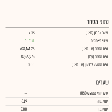
נתוני מסחר
שער אחרון
(USD)
7.08
שינוי באחוזים
10.11%
נפח מסחר
(א` USD)
634,141.26
נפח מסחר
(ע"נ)
89,567,975
נפח ממוצע לרבעון (א` USD)
0.00
שערים
שער יומי ממוצע
(USD)
--
יומי גבוה
8.19
יומי נמוך
7.00