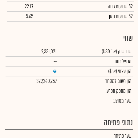
52 שבועות גבוה
22.17
52 שבועות נמוך
5.65
שווי
שווי שוק
(א` USD)
2,331,021
מכפיל רווח
--
הון עצמי
(א' $)
הון רשום למסחר
329,240,269
הון מונפק ונפרע
שער ממוצע
--
נתוני פתיחה
שער פתיחה
--