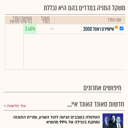
משקל המניה במדדים בהם היא נכללת
משקל
תשואת המדד
שם המדד
במדד
(% שינוי חודשי)
2.40%
--
איישיירס ראסל 2000
חיפושים אחרונים
חדשות סאונד האונד איי....
עוד חדשות
הטלטלה בשבבים הגיעה להוד השרון, ומניית התוכנה
נמחקת בנפילה של 99% מהשיא