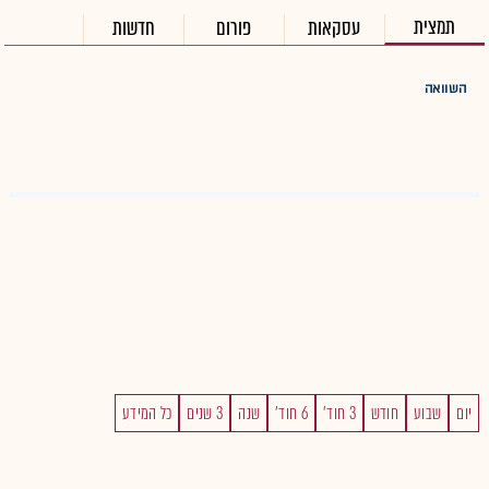
תמצית
עסקאות
פורום
חדשות
השוואה
יום
שבוע
חודש
3 חוד'
6 חוד'
שנה
3 שנים
כל המידע