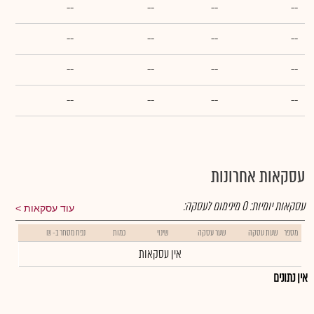
--
--
--
--
--
--
--
--
--
--
--
--
--
--
--
--
עסקאות אחרונות
עסקאות יומיות:
0
מינימום לעסקה:
עוד עסקאות
מספר
שעת עסקה
שער עסקה
שינוי
כמות
נפח מסחר ב- ₪
אין עסקאות
אין נתונים