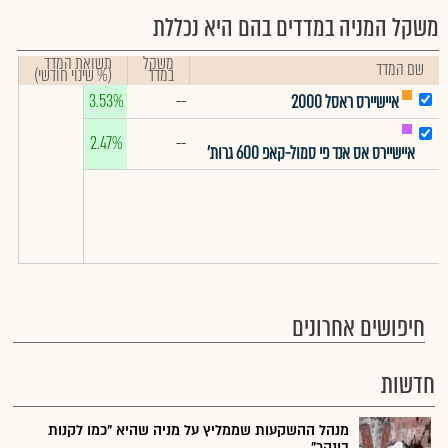
משקל המניה במדדים בהם היא נכללת
משקל
תשואת המדד
שם המדד
במדד
(% שינוי חודשי)
3.53%
--
איישיירס ראסל 2000
2.47%
--
איישיירס אס אנד פי סמול-קאפ 600 גרות'
חיפושים אחרונים
חדשות
מנהל ההשקעות שממליץ על מניה שהיא "כמו לקנות
בונקר"