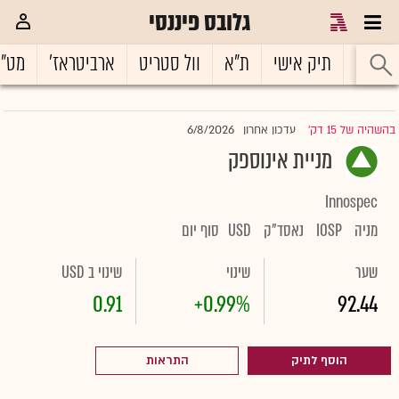
גלובס פיננסי
ראשי
תיק אישי
ת"א
וול סטריט
ארביטראז'
מט"
6/8/2026
בהשהיה של 15 דק'
עדכון אחרון
|
מניית אינוספק
Innospec
מניה
IOSP
נאסד"ק
USD
סוף יום
שער
שינוי
שינוי ב USD
0.91
+0.99%
92.44
הוסף לתיק
התראות