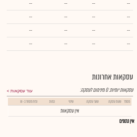
--
--
--
--
--
--
--
--
--
--
--
--
--
--
--
--
עסקאות אחרונות
עסקאות יומיות:
0
מינימום לעסקה:
עוד עסקאות
מספר
שעת עסקה
שער עסקה
שינוי
כמות
נפח מסחר ב- ₪
אין עסקאות
אין נתונים