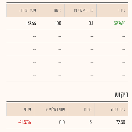
שינוי
₪ שווי באלפי
כמות
שער מכירה
147.66
100
0.1
59.74%
--
--
--
--
--
--
--
--
--
--
--
--
--
--
--
--
ביקוש
שער קניה
כמות
₪ שווי באלפי
שינוי
-21.57%
0.0
5
72.50