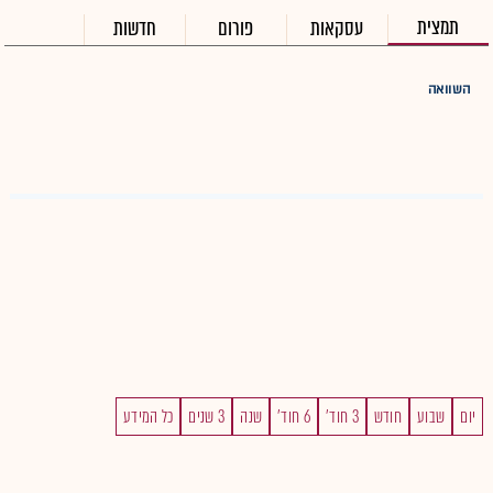
תמצית
עסקאות
פורום
חדשות
השוואה
יום
שבוע
חודש
3 חוד'
6 חוד'
שנה
3 שנים
כל המידע