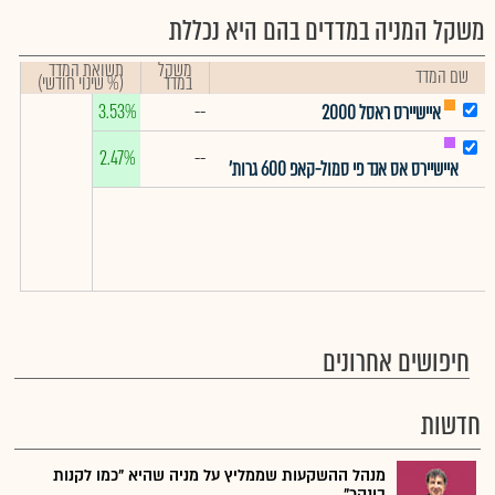
משקל המניה במדדים בהם היא נכללת
משקל
תשואת המדד
שם המדד
במדד
(% שינוי חודשי)
3.53%
--
איישיירס ראסל 2000
2.47%
--
איישיירס אס אנד פי סמול-קאפ 600 גרות'
חיפושים אחרונים
חדשות
מנהל ההשקעות שממליץ על מניה שהיא "כמו לקנות
בונקר"