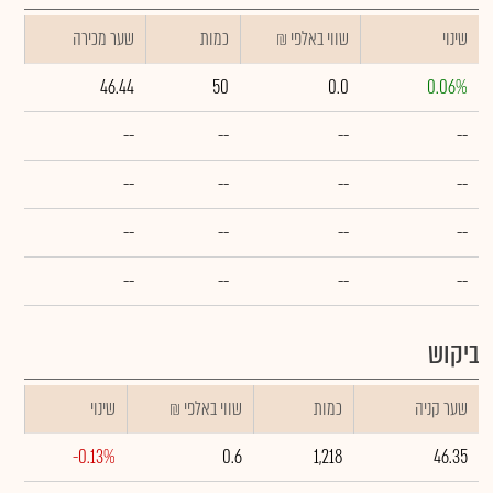
שינוי
₪ שווי באלפי
כמות
שער מכירה
46.44
50
0.0
0.06%
--
--
--
--
--
--
--
--
--
--
--
--
--
--
--
--
ביקוש
שער קניה
כמות
₪ שווי באלפי
שינוי
-0.13%
0.6
1,218
46.35