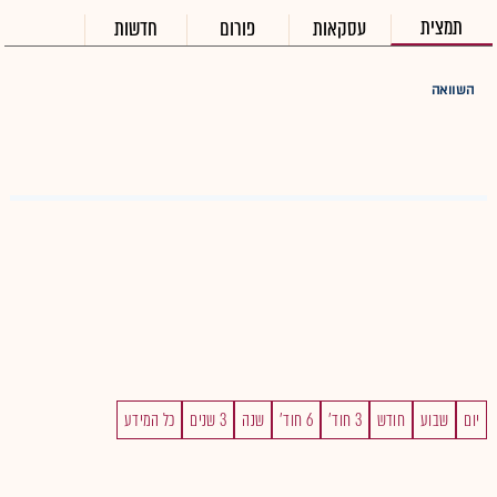
תמצית
עסקאות
פורום
חדשות
השוואה
יום
שבוע
חודש
3 חוד'
6 חוד'
שנה
3 שנים
כל המידע