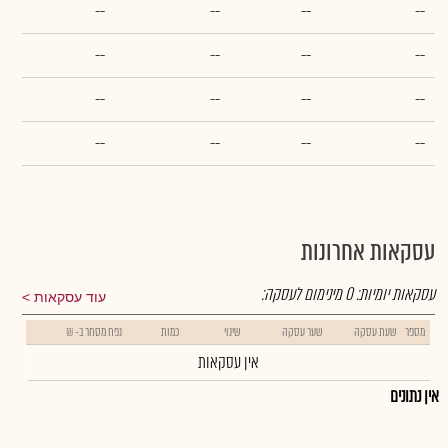
--
--
--
--
--
--
--
--
--
--
--
--
--
--
--
--
עסקאות אחרונות
עסקאות יומיות:
0
מינימום לעסקה:
עוד עסקאות
מספר
שעת עסקה
שער עסקה
שינוי
כמות
נפח מסחר ב- ₪
אין עסקאות
אין נתונים