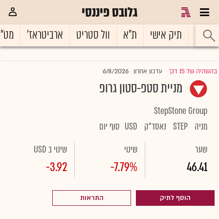
גלובס פיננסי
ראשי
תיק אישי
ת"א
וול סטריט
ארביטראז'
מט"
6/8/2026
בהשהיה של 15 דק'
עדכון אחרון
|
מניית סטפ-סטון גרופ
StepStone Group
מניה
STEP
נאסד"ק
USD
סוף יום
שער
שינוי
שינוי ב USD
-3.92
-7.79%
46.41
הוסף לתיק
התראות