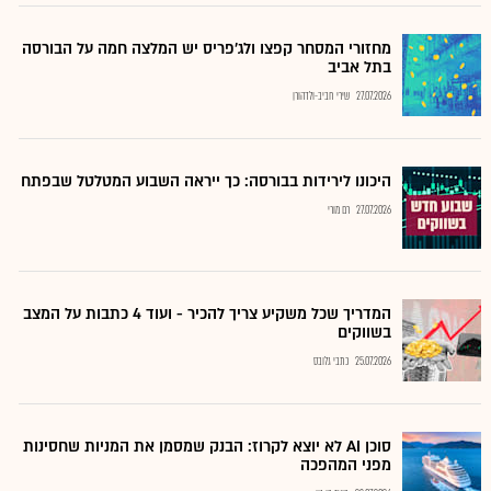
מחזורי המסחר קפצו ולג'פריס יש המלצה חמה על הבורסה
בתל אביב
27.07.2026
שירי חביב-ולדהורן
היכונו לירידות בבורסה: כך ייראה השבוע המטלטל שבפתח
27.07.2026
רם מורי
המדריך שכל משקיע צריך להכיר - ועוד 4 כתבות על המצב
בשווקים
25.07.2026
כתבי גלובס
סוכן AI לא יוצא לקרוז: הבנק שמסמן את המניות שחסינות
מפני המהפכה