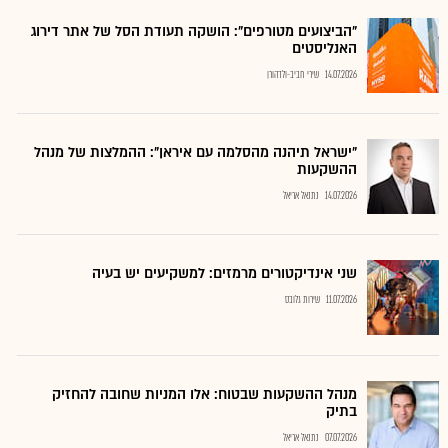
"הביצועים מטורפים": הושקה תעודת הסל של אתר דירוג
האנליסטים
14.07.2026
שירי חביב-ולדהורן
"ישראל תיהנה מהסלמה עם איראן": ההמלצות של מנהל
ההשקעות
14.07.2026
נתנאל אריאל
שני אינדיקטורים מרמזים: למשקיעים יש בעיה
11.07.2026
שירות גלובס
מנהל ההשקעות שבטוח: אלו המניות שחובה להחזיק
בתיק
07.07.2026
נתנאל אריאל