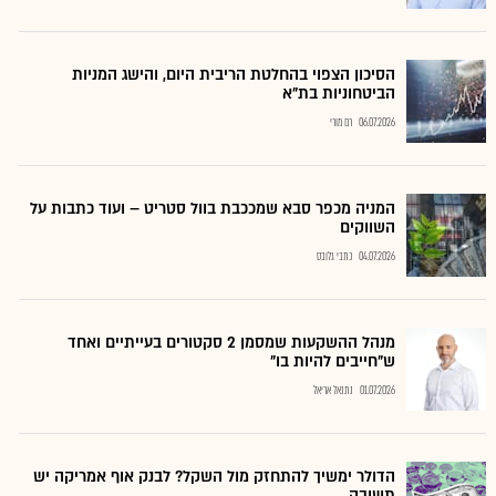
הסיכון הצפוי בהחלטת הריבית היום, והישג המניות
הביטחוניות בת"א
06.07.2026
רם מורי
המניה מכפר סבא שמככבת בוול סטריט – ועוד כתבות על
השווקים
04.07.2026
כתבי גלובס
מנהל ההשקעות שמסמן 2 סקטורים בעייתיים ואחד
ש"חייבים להיות בו"
01.07.2026
נתנאל אריאל
הדולר ימשיך להתחזק מול השקל? לבנק אוף אמריקה יש
תשובה