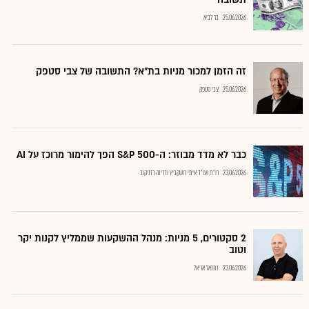
25.06.2026
בר לביא
זה הזמן למכור מניות בת"א? התשובה של צבי סטפק
25.06.2026
צבי סטפק
כבר לא מדד מבוזר: ה-S&P 500 הפך להימור מרוכז על AI
23.06.2026
רו"ח ועו"ד איתי רושקביץ ודרינה רזניקוב
2 סקטורים, 5 מניות: מנהל ההשקעות שממליץ לקנות יקר
וטוב
23.06.2026
נתנאל אריאל