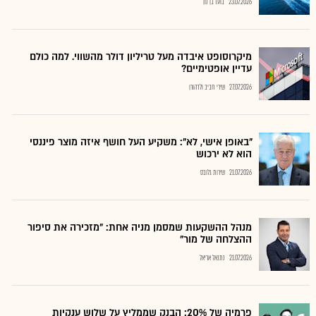
23.07.2026
בועז בן נון
מיקרוסופט איבדה מעל טריליון דולר מהשווי. למה כולם
עדיין אופטימיים?
27.07.2026
שירי חביב ולדהורן
"באופן אישי, לא": משקיע העל חושף איזה מוצר פיננסי
הוא לא ירכוש
21.07.2026
שירות גלובס
מנהל ההשקעות שמסמן מניה אחת: "מזכירה את סיפור
ההצלחה של מור"
21.07.2026
נתנאל אריאל
פרמיה של 20%: הבנק שממליץ על שלוש ענקיות