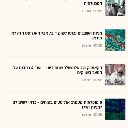
הטכנולוגיה
20.07.2026
בועז בן נון
מניות השבבים נכנסו לשוק דובי, אבל האנליסט הזה לא
מודאג
19.07.2026
צחי גרינולד
הקאמבק של אלטשולר שחם ביוני – ועוד 4 כתבות על
המצב בשווקים
18.07.2026
כתבי גלובס
8 מופלאות קטנות: אנליסטים בטוחים - כדאי לשים לב
למניות הללו
15.07.2026
צחי גרינולד