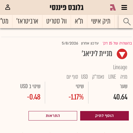
גלובס פיננסי
ראשי
תיק אישי
ת"א
וול סטריט
ארביטראז'
מט"
5/8/2026
בהשהיה של 15 דק'
עדכון אחרון
|
מניית ליניאג'
Lineage
מניה
LINE
נאסד"ק
USD
סוף יום
שער
שינוי
שינוי ב USD
-0.48
-1.17%
40.64
הוסף לתיק
התראות