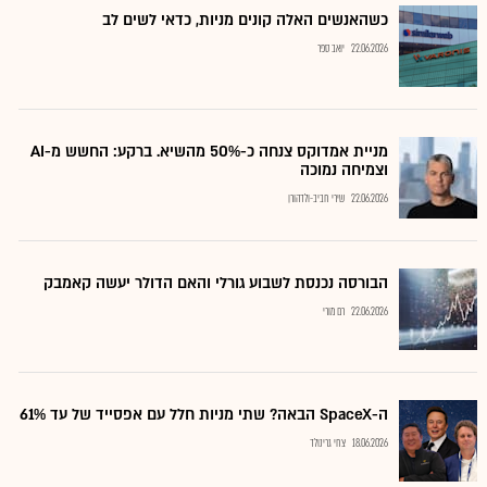
כשהאנשים האלה קונים מניות, כדאי לשים לב
22.06.2026
יואב ספר
מניית אמדוקס צנחה כ-50% מהשיא. ברקע: החשש מ-AI
וצמיחה נמוכה
22.06.2026
שירי חביב-ולדהורן
הבורסה נכנסת לשבוע גורלי והאם הדולר יעשה קאמבק
22.06.2026
רם מורי
ה-SpaceX הבאה? שתי מניות חלל עם אפסייד של עד 61%
18.06.2026
צחי גרינולד