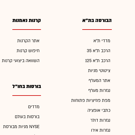
הבורסה בת"א
קרנות נאמנות
מדדי ת"א
אתר הקרנות
הרכב ת"א 35
חיפוש קרנות
הרכב ת"א 125
השוואה ביצועי קרנות
ציטוטי מניות
אתר המעו"ף
בורסות בחו"ל
נגזרות מעו"ף
מפת פוזיציות פתוחות
מדדים
כתבי אופציה
בורסות בעולם
נגזרות דולר
מניות מבורסת NYSE
נגזרות אירו