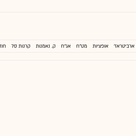
ארביטראז'
אופציות
מט"ח
אג"ח
ק. נאמנות
קרנות סל
חוז