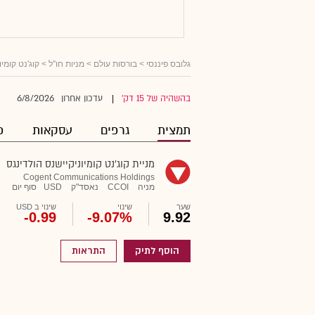
גלובס פיננסי
>
בורסות עולם
>
מניות חו"ל
> קוג'נט קומיו
6/8/2026
בהשהיה של 15 דק'
עדכון אחרון
|
תמצית
גרפים
עסקאות
פ
מניית קוג'נט קומיוניקיישנס הולדינגס
Cogent Communications Holdings
מניה
CCOI
נאסד"ק
USD
סוף יום
שער
שינוי
שינוי ב USD
-0.99
-9.07%
9.92
הוסף לתיק
התראות