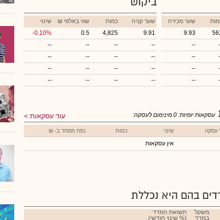
ביקוש
מות
שער מכירה
שער קניה
כמות
₪ שווי באלפי
שינוי
-0.10%
0.5
4,825
9.91
9.93
56
--
--
--
--
--
--
--
--
--
--
--
--
--
--
--
--
--
--
--
--
עסקאות יומיות:
0
מינימום לעסקה:
עוד עסקאות
 עסקה
שינוי
כמות
נפח מסחר ב- ₪
אין עסקאות
ים בהם היא נכללת
משקל
תשואת המדד
במדד
(% שינוי חודשי)