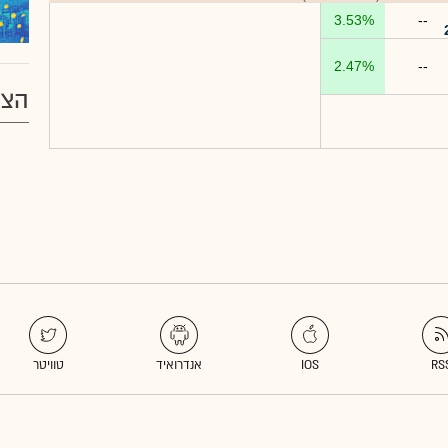
3.53%
--
2.47%
--
הצע