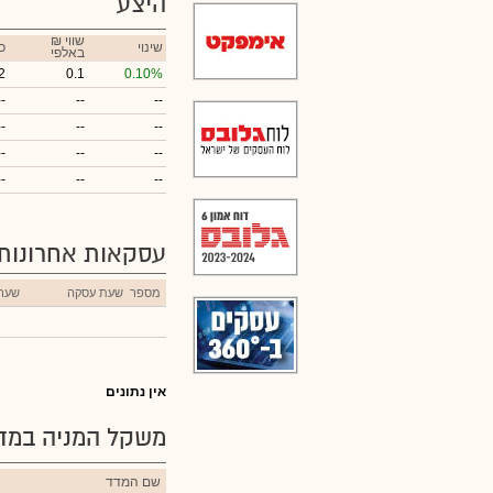
היצע
₪ שווי
שינוי
כ
באלפי
2
0.1
0.10%
--
--
--
--
--
--
--
--
--
--
--
--
עסקאות אחרונות
מספר
שעת עסקה
שער
אין נתונים
משקל המניה במדד
שם המדד