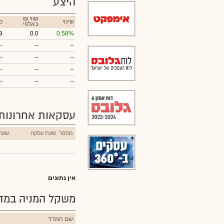
היצע
₪ שווי
שינוי
כ
באלפי
9
0.0
0.58%
--
--
--
--
--
--
--
--
--
--
--
--
עסקאות אחרונות
מספר
שעת עסקה
שער
אין נתונים
משקל המניה במדד
שם המדד