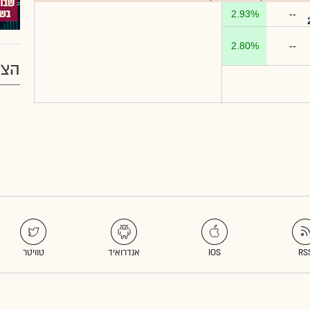
2.93%
--
2.80%
--
הצע