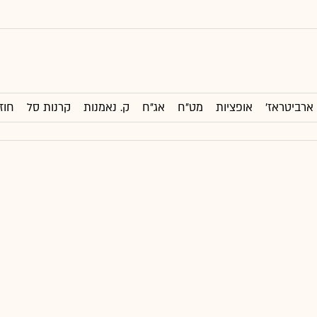
ארביטראז'
אופציות
מט"ח
אג"ח
ק. נאמנות
קרנות סל
חוז