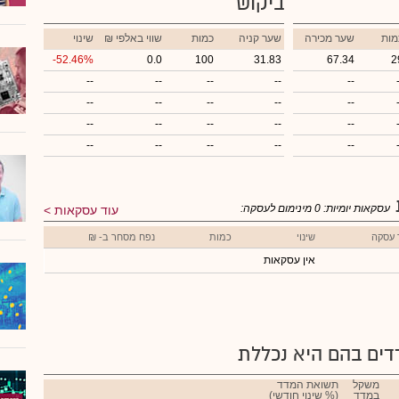
ביקוש
מות
שער מכירה
שער קניה
כמות
₪ שווי באלפי
שינוי
-52.46%
0.0
100
31.83
67.34
2
--
--
--
--
--
--
--
--
--
--
--
--
--
--
--
--
--
--
--
--
עסקאות יומיות:
0
מינימום לעסקה:
עוד עסקאות
 עסקה
שינוי
כמות
נפח מסחר ב- ₪
אין עסקאות
ים בהם היא נכללת
משקל
תשואת המדד
במדד
(% שינוי חודשי)