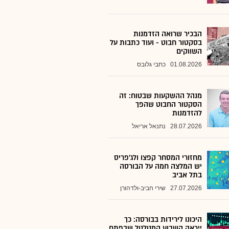
הבכיר שרואה הזדמנות
בסקטור חבוט - ועוד כתבות על
השווקים
01.08.2026
כתבי גלובס
מנהל ההשקעות שבטוח: זה
הסקטור החבוט שהפך
להזדמנות
28.07.2026
נתנאל אריאל
מחזורי המסחר קפצו ולג'פריס
יש המלצה חמה על הבורסה
בתל אביב
27.07.2026
שירי חביב-ולדהורן
היכונו לירידות בבורסה: כך
ייראה השבוע המטלטל שבפתח