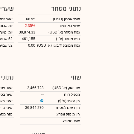
נתוני מסחר
שערי
שער אחרון
(USD)
66.95
שער יומי
שינוי באחוזים
-2.35%
יומי גבוה
נפח מסחר
(א` USD)
30,874.33
יומי נמוך
נפח מסחר
(ע"נ)
461,155
52 שבועות גבוה
נפח ממוצע לרבעון (א` USD)
0.00
52 שבועות נמוך
שווי
נתוני
שווי שוק
(א` USD)
2,466,723
שער פתי
מכפיל רווח
--
שער בסי
הון עצמי
(א' $)
שינוי באח
הון רשום למסחר
36,844,270
שינוי
ב- USD
הון מונפק ונפרע
נפח מס
שער ממוצע
--