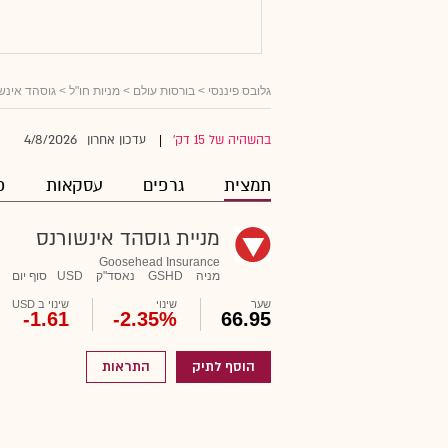
גלובס פיננסי
>
בורסות עולם
>
מניות חו"ל
> גוסהד אינש
4/8/2026
בהשהיה של 15 דק'
עדכון אחרון
|
תמצית
גרפים
עסקאות
פ
מניית גוסהד אינשורנס
Goosehead Insurance
מניה
GSHD
נאסד"ק
USD
סוף יום
שער
שינוי
שינוי ב USD
-1.61
-2.35%
66.95
הוסף לתיק
התראות