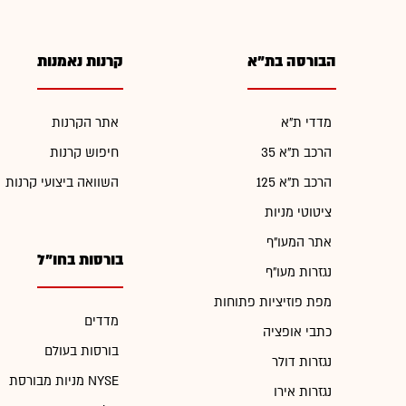
הבורסה בת"א
קרנות נאמנות
מדדי ת"א
אתר הקרנות
הרכב ת"א 35
חיפוש קרנות
הרכב ת"א 125
השוואה ביצועי קרנות
ציטוטי מניות
אתר המעו"ף
בורסות בחו"ל
נגזרות מעו"ף
מפת פוזיציות פתוחות
מדדים
כתבי אופציה
בורסות בעולם
נגזרות דולר
מניות מבורסת NYSE
נגזרות אירו