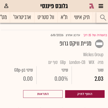
גלובס פיננסי
ראשי
תיק אישי
ת"א
וול סטריט
ארביטראז'
מט"
6/8/2026
בהשהיה של 15 דק'
עדכון אחרון
|
מניית וויקס גרופ
Wickes Group
מניה
WIX
London-CB
GBp
סוף יום
שער
שינוי
שינוי בGBp-p
0.00
0.00%
2.03
הוסף לתיק
התראות