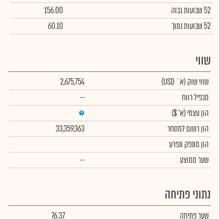
52 שבועות גבוה
156.00
52 שבועות נמוך
60.10
שווי
שווי שוק
(א` USD)
2,675,754
מכפיל רווח
--
הון עצמי
(א' $)
הון רשום למסחר
33,359,363
הון מונפק ונפרע
שער ממוצע
--
נתוני פתיחה
שער פתיחה
76.37