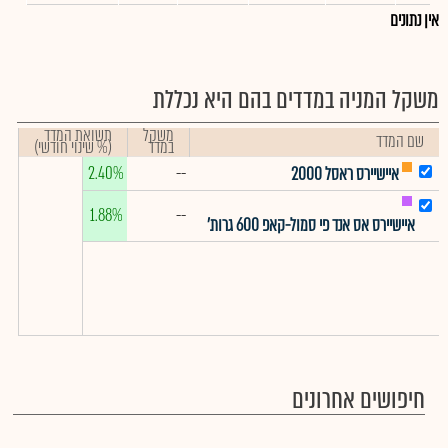
אין נתונים
משקל המניה במדדים בהם היא נכללת
משקל
תשואת המדד
שם המדד
במדד
(% שינוי חודשי)
2.40%
--
איישיירס ראסל 2000
1.88%
--
איישיירס אס אנד פי סמול-קאפ 600 גרות'
חיפושים אחרונים