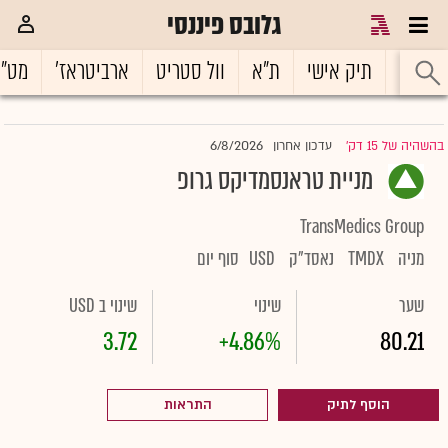
גלובס פיננסי
ראשי
תיק אישי
ת"א
וול סטריט
ארביטראז'
מט"
6/8/2026
בהשהיה של 15 דק'
עדכון אחרון
|
מניית טראנסמדיקס גרופ
TransMedics Group
מניה
TMDX
נאסד"ק
USD
סוף יום
שער
שינוי
שינוי ב USD
3.72
+4.86%
80.21
הוסף לתיק
התראות