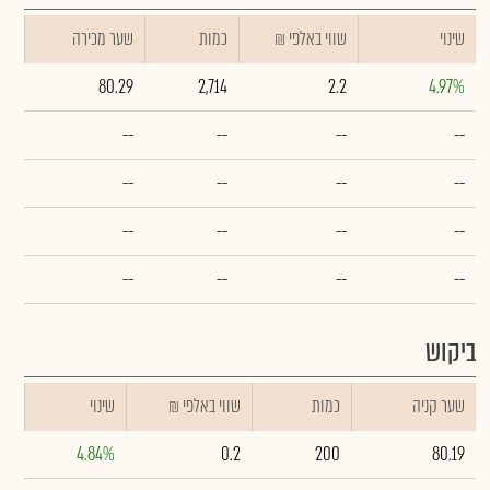
שינוי
₪ שווי באלפי
כמות
שער מכירה
80.29
2,714
2.2
4.97%
--
--
--
--
--
--
--
--
--
--
--
--
--
--
--
--
ביקוש
שער קניה
כמות
₪ שווי באלפי
שינוי
4.84%
0.2
200
80.19