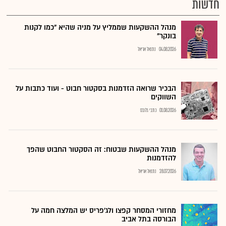
חדשות
מנהל ההשקעות שממליץ על מניה שהיא "כמו לקנות
בונקר"
04.08.2026
נתנאל אריאל
הבכיר שרואה הזדמנות בסקטור חבוט - ועוד כתבות על
השווקים
01.08.2026
כתבי גלובס
מנהל ההשקעות שבטוח: זה הסקטור החבוט שהפך
להזדמנות
28.07.2026
נתנאל אריאל
מחזורי המסחר קפצו ולג'פריס יש המלצה חמה על
הבורסה בתל אביב