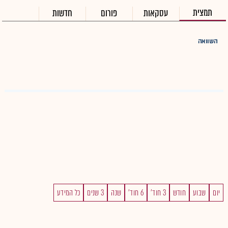
תמצית
עסקאות
פורום
חדשות
השוואה
יום
שבוע
חודש
3 חוד'
6 חוד'
שנה
3 שנים
כל המידע