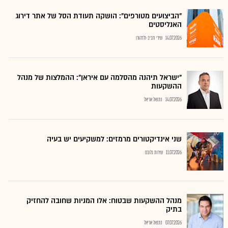
"הביצועים מטורפים": הושקה תעודת הסל של אתר דירוג
האנליסטים
14.07.2026
שירי חביב-ולדהורן
"ישראל תיהנה מהסלמה עם איראן": ההמלצות של מנהל
ההשקעות
14.07.2026
נתנאל אריאל
שני אינדיקטורים מרמזים: למשקיעים יש בעיה
11.07.2026
שירות גלובס
מנהל ההשקעות שבטוח: אלו המניות שחובה להחזיק
בתיק
07.07.2026
נתנאל אריאל