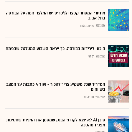
מחזורי המסחר קפצו ולג'פריס יש המלצה חמה על הבורסה
בתל אביב
27.07.2026
שירי חביב-ולדהורן
היכונו לירידות בבורסה: כך ייראה השבוע המטלטל שבפתח
27.07.2026
רם מורי
המדריך שכל משקיע צריך להכיר - ועוד 4 כתבות על המצב
בשווקים
25.07.2026
כתבי גלובס
סוכן AI לא יוצא לקרוז: הבנק שמסמן את המניות שחסינות
מפני המהפכה