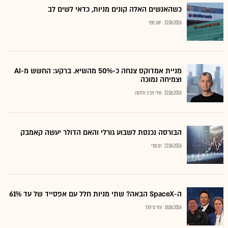
כשהאנשים האלה קונים מניות, כדאי לשים לב
22.06.2026
יואב ספר
מניית אמדוקס צנחה כ-50% מהשיא. ברקע: החשש מ-AI
וצמיחה נמוכה
22.06.2026
שירי חביב-ולדהורן
הבורסה נכנסת לשבוע גורלי והאם הדולר יעשה קאמבק
22.06.2026
רם מורי
ה-SpaceX הבאה? שתי מניות חלל עם אפסייד של עד 61%
18.06.2026
צחי גרינולד