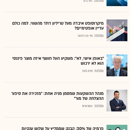
23.07.2026
בועז בן נון
מיקרוסופט איבדה מעל טריליון דולר מהשווי. למה כולם
עדיין אופטימיים?
27.07.2026
שירי חביב ולדהורן
"באופן אישי, לא": משקיע העל חושף איזה מוצר פיננסי
הוא לא ירכוש
21.07.2026
שירות גלובס
מנהל ההשקעות שמסמן מניה אחת: "מזכירה את סיפור
ההצלחה של מור"
21.07.2026
נתנאל אריאל
פרמיה של 20%: הבנק שממליץ על שלוש ענקיות