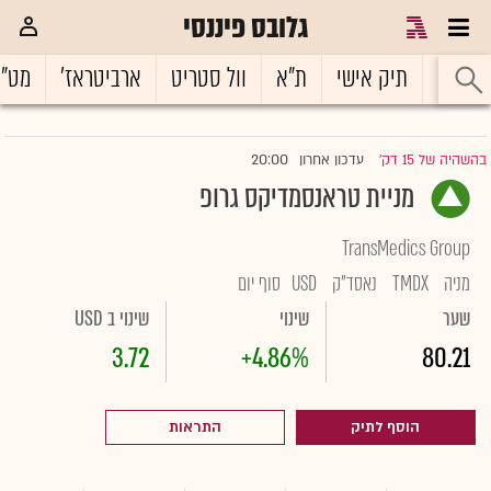
גלובס פיננסי
ראשי
תיק אישי
ת"א
וול סטריט
ארביטראז'
מט"
20:00
בהשהיה של 15 דק'
עדכון אחרון
|
מניית טראנסמדיקס גרופ
TransMedics Group
מניה
TMDX
נאסד"ק
USD
סוף יום
שער
שינוי
שינוי ב USD
3.72
+4.86%
80.21
הוסף לתיק
התראות