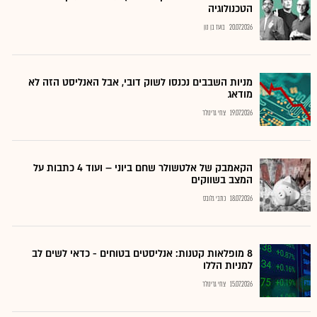
הטכנולוגיה
20.07.2026
בועז בן נון
מניות השבבים נכנסו לשוק דובי, אבל האנליסט הזה לא
מודאג
19.07.2026
צחי גרינולד
הקאמבק של אלטשולר שחם ביוני – ועוד 4 כתבות על
המצב בשווקים
18.07.2026
כתבי גלובס
8 מופלאות קטנות: אנליסטים בטוחים - כדאי לשים לב
למניות הללו
15.07.2026
צחי גרינולד