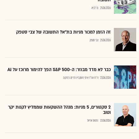
25.06.2026
בר לביא
זה הזמן למכור מניות בת"א? התשובה של צבי סטפק
25.06.2026
צבי סטפק
כבר לא מדד מבוזר: ה-S&P 500 הפך להימור מרוכז על AI
23.06.2026
רו"ח ועו"ד איתי רושקביץ ודרינה רזניקוב
2 סקטורים, 5 מניות: מנהל ההשקעות שממליץ לקנות יקר
וטוב
23.06.2026
נתנאל אריאל