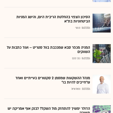
הסיכון הצפוי בהחלטת הריבית היום, והישג המניות
הביטחוניות בת"א
06.07.2026
רם מורי
המניה מכפר סבא שמככבת בוול סטריט – ועוד כתבות על
השווקים
04.07.2026
כתבי גלובס
מנהל ההשקעות שמסמן 2 סקטורים בעייתיים ואחד
ש"חייבים להיות בו"
01.07.2026
נתנאל אריאל
הדולר ימשיך להתחזק מול השקל? לבנק אוף אמריקה יש
תשובה