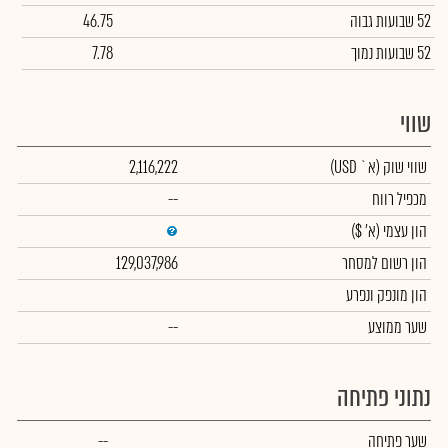
52 שבועות גבוה
46.75
52 שבועות נמוך
7.78
שווי
שווי שוק
(א` USD)
2,116,222
מכפיל רווח
--
הון עצמי
(א' $)
הון רשום למסחר
129,037,986
הון מונפק ונפרע
שער ממוצע
--
נתוני פתיחה
שער פתיחה
--