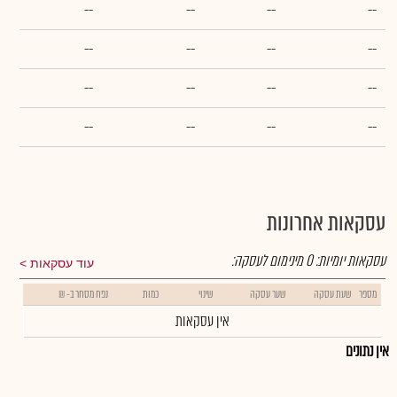
--
--
--
--
--
--
--
--
--
--
--
--
--
--
--
--
עסקאות אחרונות
עסקאות יומיות:
0
מינימום לעסקה:
עוד עסקאות
מספר
שעת עסקה
שער עסקה
שינוי
כמות
נפח מסחר ב- ₪
אין עסקאות
אין נתונים