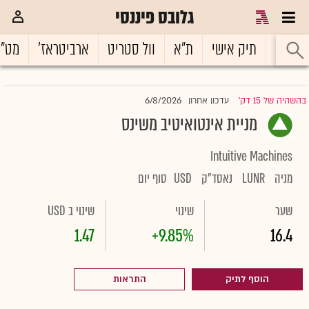
גלובס פיננסי
ראשי
תיק אישי
ת"א
וול סטריט
ארביטראז'
מט"
6/8/2026
בהשהיה של 15 דק'
עדכון אחרון
|
מניית אינטואיטיב משינס
Intuitive Machines
מניה
LUNR
נאסד"ק
USD
סוף יום
שער
שינוי
שינוי ב USD
1.47
+9.85%
16.4
הוסף לתיק
התראות