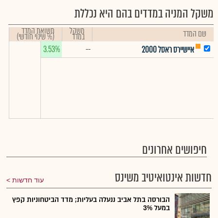
משקל המניה במדדים בהם היא נכללת
משקל
תשואת המדד
שם המדד
במדד
(% שינוי חודשי)
3.53%
--
איישיירס ראסל 2000
חיפושים אחרונים
חדשות אינטואיטיב משינס
עוד חדשות
הבורסה בתל אביב ננעלה בעליות; מדד הביטחוניות קפץ
במעל 3%