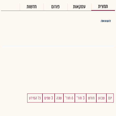
תמצית
עסקאות
פורום
חדשות
השוואה
יום
שבוע
חודש
3 חוד'
6 חוד'
שנה
3 שנים
כל המידע