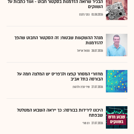
הבכיר שרואה הזדמנות בסקטור חבוט - ועוד כתבות על
השווקים
01.08.2026
כתבי גלובס
מנהל ההשקעות שבטוח: זה הסקטור החבוט שהפך
להזדמנות
28.07.2026
נתנאל אריאל
מחזורי המסחר קפצו ולג'פריס יש המלצה חמה על
הבורסה בתל אביב
27.07.2026
שירי חביב-ולדהורן
היכונו לירידות בבורסה: כך ייראה השבוע המטלטל
שבפתח
27.07.2026
רם מורי