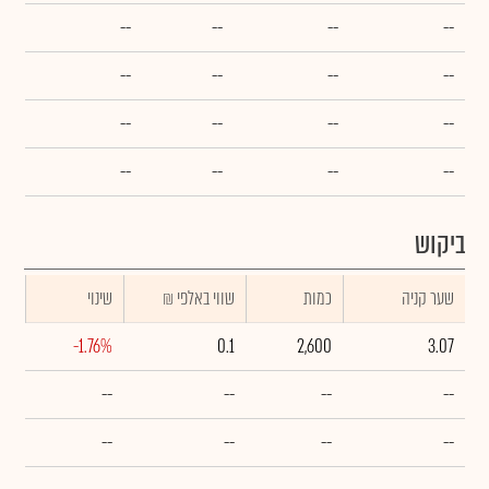
--
--
--
--
--
--
--
--
--
--
--
--
--
--
--
--
ביקוש
שער קניה
כמות
₪ שווי באלפי
שינוי
-1.76%
0.1
2,600
3.07
--
--
--
--
--
--
--
--