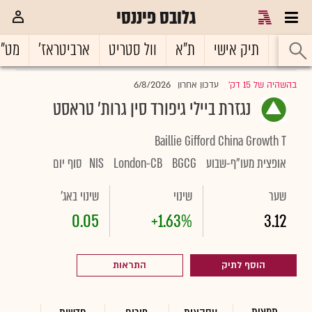
גלובס פיננסי
ראשי
תיק אישי
ת"א
וול סטריט
ארביטראז'
מט"
6/8/2026
בהשהיה של 15 דק'
עדכון אחרון
|
נגזרת ביילי גיפורד סין גרות' טראסט
Baillie Gifford China Growth T
אופצית מעו"ף-שבוע
BGCG
London-CB
NIS
סוף יום
שער
שינוי
שינוי באג'
0.05
+1.63%
3.12
הוסף לתיק
התראות