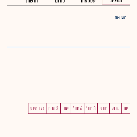
תמצית
עסקאות
פורום
חדשות
השוואה
יום
שבוע
חודש
3 חוד'
6 חוד'
שנה
3 שנים
כל המידע