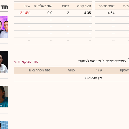
חדש
מות
שער מכירה
שער קניה
כמות
₪ שווי באלפי
שינוי
-2.14%
0.0
2
4.35
4.54
--
--
--
--
--
--
--
--
--
--
--
--
--
--
--
--
--
--
--
--
עסקאות יומיות:
0
מינימום לעסקה:
עוד עסקאות
 עסקה
שינוי
כמות
נפח מסחר ב- ₪
אין עסקאות