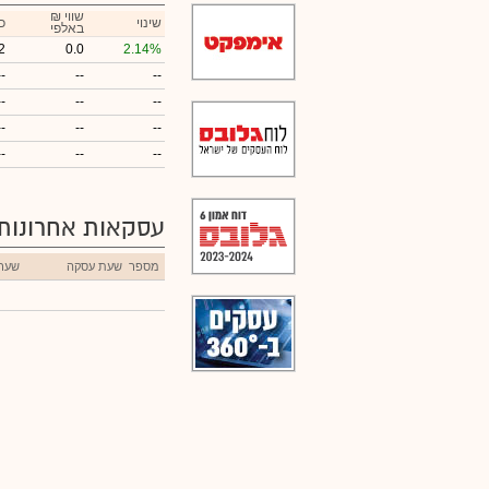
₪ שווי
שינוי
כ
באלפי
2
0.0
2.14%
--
--
--
--
--
--
--
--
--
--
--
--
עסקאות אחרונות
מספר
שעת עסקה
שער