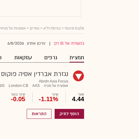
גלובס פיננסי
> בורסת ת"א >
נגזרים
>
אופציות על מניות
6/8/2026
בהשהיה של 15 דק'
עדכון אחרון
|
תמצית
גרפים
עסקאות
פ
נגזרת אברדין אסיה פוקוס
Abrdn Asia Focus
אופציה על מניה
AAS
London-CB
NIS
שער
שינוי
שינוי באג'
-0.05
-1.11%
4.44
הוסף לתיק
התראות