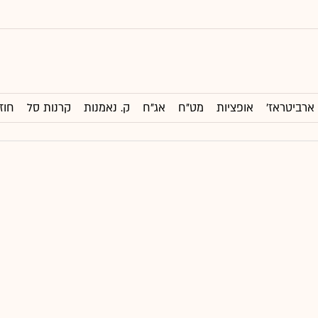
ארביטראז'
אופציות
מט"ח
אג"ח
ק. נאמנות
קרנות סל
חוז