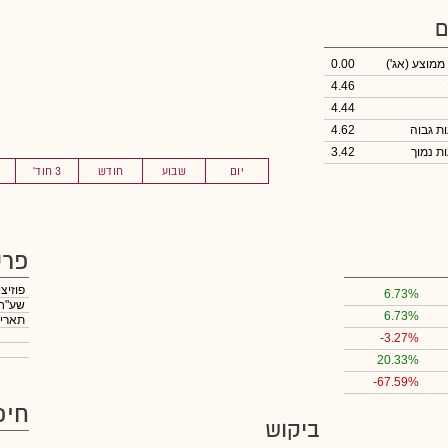
ם
 ממוצע
(אג')
0.00
4.46
4.44
4.62
3.42
יום
שבוע
חודש
3 חוד'
פרט
פוזיצ
6.73%
שע"ח -C001.00M502
6.73%
תאריך
-3.27%
20.33%
-67.59%
חיפ
ביקוש