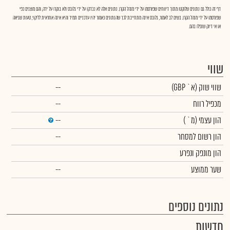
דף זה כולל גם נתונים שלוקטו מתוך דיווחים שפורסמו על ידי מנהל הקרן. נתונים אלה לא נבדקו על ידי גלובס ולא בוקרו על ידה, והם מוצגים כפי
שפורסמו על ידי מנהל הקרן. בשים לב לאמור, גלובס אינה מתחייבת לכך שהנתונים כאמור יהיו עדכניים תמיד והיא אינה אחראית לליקוי, טעות שגיאה
או אי דיוק שנפלו בהם.
שווי
שווי שוק
(א` GBP)
--
מכפיל רווח
--
הון עצמי
(מ` )
--
הון רשום למסחר
--
הון מונפק ונפרע
שער ממוצע
--
נתונים נוספים
חדשות