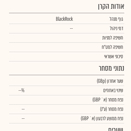
אודות הקרן
גוף מנהל
BlackRock
דמי ניהול
--
חשיפה למניות
חשיפה למט"ח
סיכוני אשראי
נתוני מסחר
שער אחרון
(GBp)
שינוי באחוזים
--%
נפח מסחר
(א` GBP)
נפח מסחר
(ע"נ)
--
נפח ממוצע לרבעון (א` GBP)
--
שערים