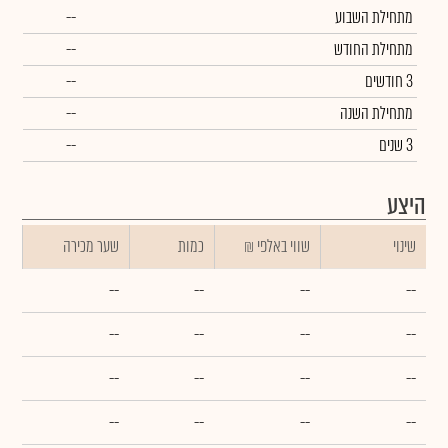
מתחילת השבוע
--
מתחילת החודש
--
3 חודשים
--
מתחילת השנה
--
3 שנים
--
היצע
שינוי
₪ שווי באלפי
כמות
שער מכירה
--
--
--
--
--
--
--
--
--
--
--
--
--
--
--
--