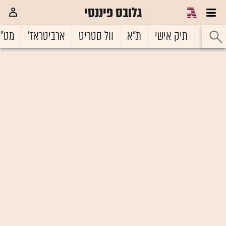
גלובס פיננסי
ראשי
תיק אישי
ת"א
וול סטריט
ארביטראז'
מט"