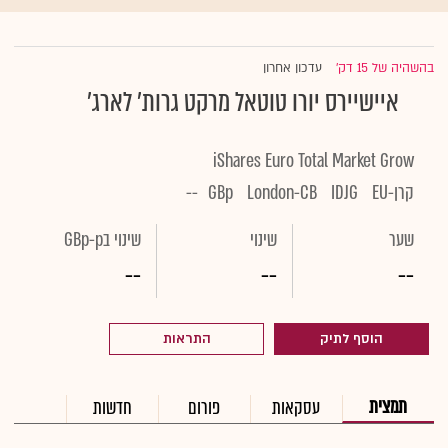
בהשהיה של 15 דק'
עדכון אחרון
|
איישיירס יורו טוטאל מרקט גרות' לארג'
iShares Euro Total Market Grow
קרן-EU
IDJG
London-CB
GBp
--
שער
שינוי
שינוי בGBp-p
--
--
--
הוסף לתיק
התראות
תמצית
עסקאות
פורום
חדשות