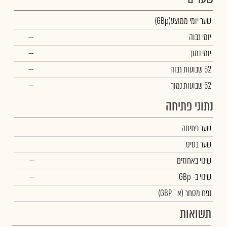
שער יומי ממוצע
(GBp)
יומי גבוה
--
יומי נמוך
--
52 שבועות גבוה
--
52 שבועות נמוך
--
נתוני פתיחה
שער פתיחה
שער בסיס
שינוי באחוזים
--
שינוי
ב- GBp
--
נפח מסחר
(א` GBP)
תשואות