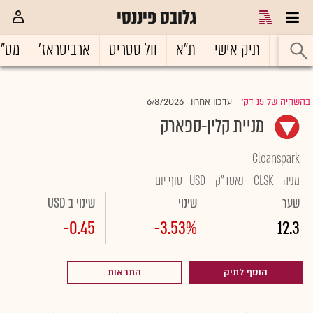
גלובס פיננסי
ראשי
תיק אישי
ת"א
וול סטריט
ארביטראז'
מט"
6/8/2026
בהשהיה של 15 דק'
עדכון אחרון
|
מניית קלין-ספארק
Cleanspark
מניה
CLSK
נאסד"ק
USD
סוף יום
שער
שינוי
שינוי ב USD
-0.45
-3.53%
12.3
הוסף לתיק
התראות