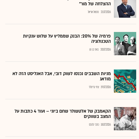
ההצלחה של מור"
21.07.2026
נתנאל אריאל
פרמיה של 20%: הבנק שממליץ על שלוש ענקיות
הטכנולוגיה
20.07.2026
בועז בן נון
מניות השבבים נכנסו לשוק דובי, אבל האנליסט הזה לא
מודאג
19.07.2026
צחי גרינולד
הקאמבק של אלטשולר שחם ביוני – ועוד 4 כתבות על
המצב בשווקים
18.07.2026
כתבי גלובס