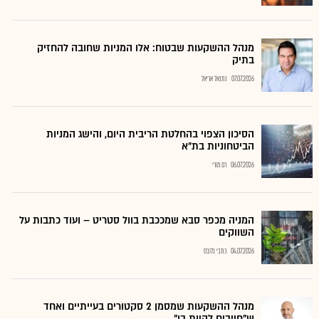
מנהל ההשקעות שבטוח: אלו המניות שחובה להחזיק
בתיק
07.07.2026
נתנאל אריאל
הסיכון הצפוי בהחלטת הריבית היום, והישג המניות
הביטחוניות בת"א
06.07.2026
רם מורי
המניה מכפר סבא שמככבת בוול סטריט – ועוד כתבות על
השווקים
04.07.2026
כתבי גלובס
מנהל ההשקעות שמסמן 2 סקטורים בעייתיים ואחד
ש"חייבים להיות בו"