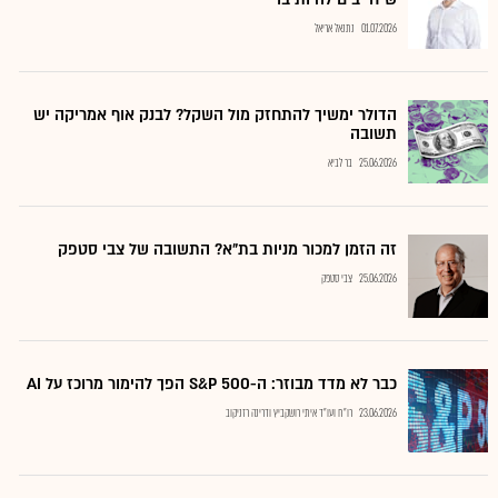
01.07.2026
נתנאל אריאל
הדולר ימשיך להתחזק מול השקל? לבנק אוף אמריקה יש
תשובה
25.06.2026
בר לביא
זה הזמן למכור מניות בת"א? התשובה של צבי סטפק
25.06.2026
צבי סטפק
כבר לא מדד מבוזר: ה-S&P 500 הפך להימור מרוכז על AI
23.06.2026
רו"ח ועו"ד איתי רושקביץ ודרינה רזניקוב