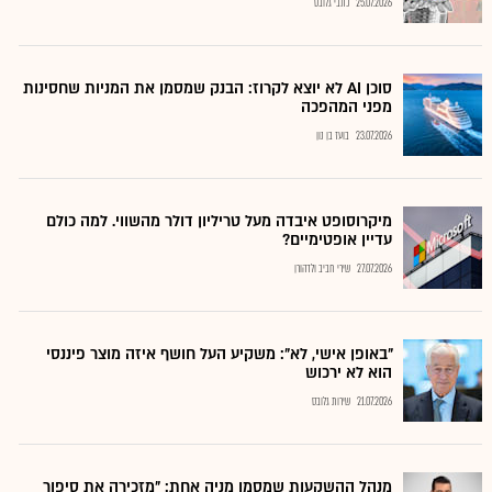
25.07.2026
כתבי גלובס
סוכן AI לא יוצא לקרוז: הבנק שמסמן את המניות שחסינות
מפני המהפכה
23.07.2026
בועז בן נון
מיקרוסופט איבדה מעל טריליון דולר מהשווי. למה כולם
עדיין אופטימיים?
27.07.2026
שירי חביב ולדהורן
"באופן אישי, לא": משקיע העל חושף איזה מוצר פיננסי
הוא לא ירכוש
21.07.2026
שירות גלובס
מנהל ההשקעות שמסמן מניה אחת: "מזכירה את סיפור