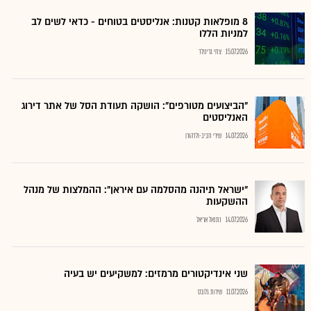
8 מופלאות קטנות: אנליסטים בטוחים - כדאי לשים לב
למניות הללו
15.07.2026
צחי גרינולד
"הביצועים מטורפים": הושקה תעודת הסל של אתר דירוג
האנליסטים
14.07.2026
שירי חביב-ולדהורן
"ישראל תיהנה מהסלמה עם איראן": ההמלצות של מנהל
ההשקעות
14.07.2026
נתנאל אריאל
שני אינדיקטורים מרמזים: למשקיעים יש בעיה
11.07.2026
שירות גלובס