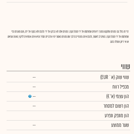
דף זה כולל גם נתונים שלוקטו מתוך דיווחים שפורסמו על ידי מנהל הקרן. נתונים אלה לא נבדקו על ידי גלובס ולא בוקרו על ידה, והם מוצגים כפי
שפורסמו על ידי מנהל הקרן. בשים לב לאמור, גלובס אינה מתחייבת לכך שהנתונים כאמור יהיו עדכניים תמיד והיא אינה אחראית לליקוי, טעות שגיאה
או אי דיוק שנפלו בהם.
שווי
שווי שוק
(א` EUR)
--
מכפיל רווח
--
הון עצמי
(א' €)
--
הון רשום למסחר
--
הון מונפק ונפרע
שער ממוצע
--