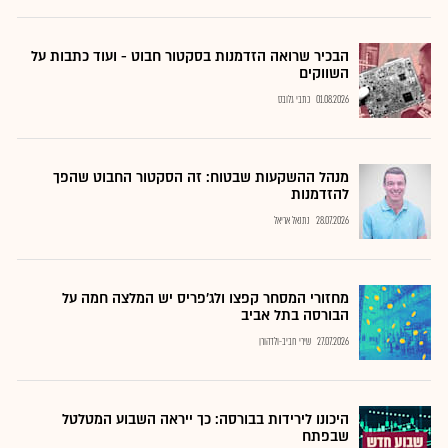
הבכיר שרואה הזדמנות בסקטור חבוט - ועוד כתבות על
השווקים
01.08.2026
כתבי גלובס
מנהל ההשקעות שבטוח: זה הסקטור החבוט שהפך
להזדמנות
28.07.2026
נתנאל אריאל
מחזורי המסחר קפצו ולג'פריס יש המלצה חמה על
הבורסה בתל אביב
27.07.2026
שירי חביב-ולדהורן
היכונו לירידות בבורסה: כך ייראה השבוע המטלטל
שבפתח