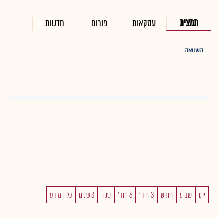
תמצית
עסקאות
פורום
חדשות
השוואה
יום
שבוע
חודש
3 חוד'
6 חוד'
שנה
3 שנים
כל המידע