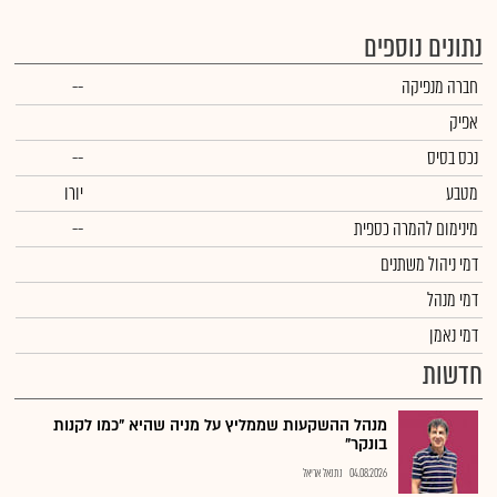
נתונים נוספים
חברה מנפיקה
--
אפיק
נכס בסיס
--
מטבע
יורו
מינימום להמרה כספית
--
דמי ניהול משתנים
דמי מנהל
דמי נאמן
חדשות
מנהל ההשקעות שממליץ על מניה שהיא "כמו לקנות
בונקר"
04.08.2026
נתנאל אריאל