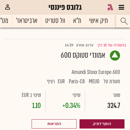
גלובס פיננסי
ראשי
תיק אישי
ת"א
וול סטריט
ארביטראז'
מט"
14:29
בהשהיה של 15 דק'
עדכון אחרון
|
אמונדי סטוקס 600
Amundi Stoxx Europe 600
תעודת סל
MEUD
Paris-CB
EUR
רציף
שער
שינוי
שינוי ב EUR
1.10
+0.34%
324.7
הוסף לתיק
התראות