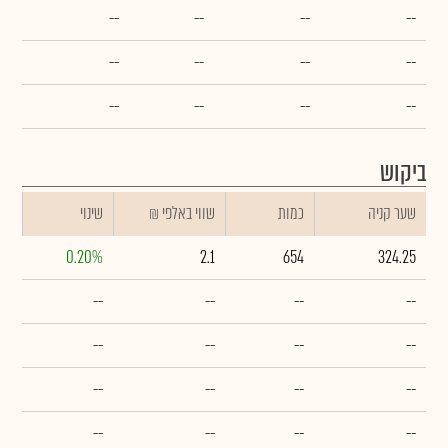
--
--
--
--
--
--
--
--
--
--
--
--
ביקוש
שער קניה
כמות
₪ שווי באלפי
שינוי
0.20%
2.1
654
324.25
--
--
--
--
--
--
--
--
--
--
--
--
--
--
--
--