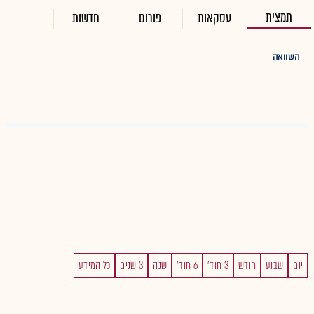
תמצית
עסקאות
פורום
חדשות
השוואה
יום
שבוע
חודש
3 חוד'
6 חוד'
שנה
3 שנים
כל המידע