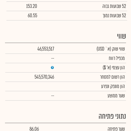
52 שבועות גבוה
153.20
52 שבועות נמוך
60.55
שווי
שווי שוק
(א` USD)
46,553,517
מכפיל רווח
--
הון עצמי
(א' $)
הון רשום למסחר
545,570,346
הון מונפק ונפרע
שער ממוצע
--
נתוני פתיחה
שער פתיחה
86.06