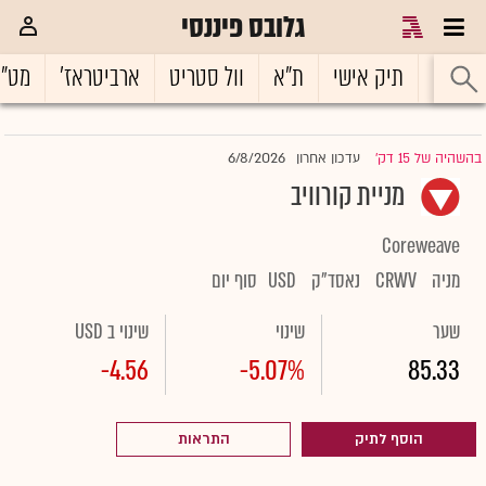
גלובס פיננסי
ראשי
תיק אישי
ת"א
וול סטריט
ארביטראז'
מט"
6/8/2026
בהשהיה של 15 דק'
עדכון אחרון
|
מניית קורוויב
Coreweave
מניה
CRWV
נאסד"ק
USD
סוף יום
שער
שינוי
שינוי ב USD
-4.56
-5.07%
85.33
הוסף לתיק
התראות