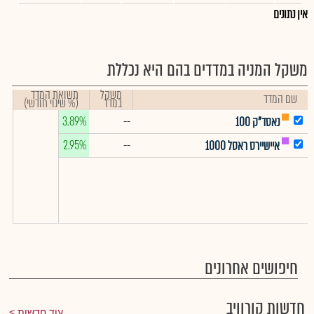
אין נתונים
משקל המניה במדדים בהם היא נכללת
משקל
תשואת המדד
שם המדד
במדד
(% שינוי חודשי)
3.89%
--
נאסד"ק 100
2.95%
--
איישיירס ראסל 1000
חיפושים אחרונים
חדשות קורוויב
עוד חדשות