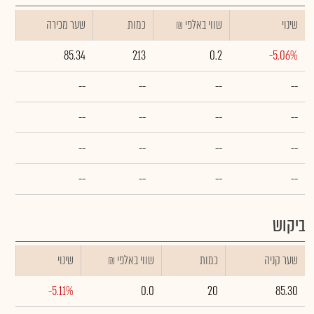
שינוי
₪ שווי באלפי
כמות
שער מכירה
85.34
213
0.2
-5.06%
--
--
--
--
--
--
--
--
--
--
--
--
--
--
--
--
ביקוש
שער קניה
כמות
₪ שווי באלפי
שינוי
-5.11%
0.0
20
85.30