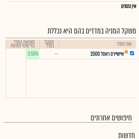
אין נתונים
משקל המניה במדדים בהם היא נכללת
משקל
תשואת המדד
שם המדד
במדד
(% שינוי חודשי)
3.53%
--
איישיירס ראסל 2000
חיפושים אחרונים
חדשות