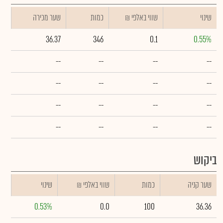
שינוי
₪ שווי באלפי
כמות
שער מכירה
36.37
346
0.1
0.55%
--
--
--
--
--
--
--
--
--
--
--
--
--
--
--
--
ביקוש
שער קניה
כמות
₪ שווי באלפי
שינוי
0.53%
0.0
100
36.36