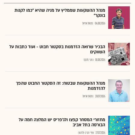
מנהל ההשקעות שממליץ על מניה שהיא "כמו לקנות
בונקר"
04.08.2026
נתנאל אריאל
הבכיר שרואה הזדמנות בסקטור חבוט - ועוד כתבות על
השווקים
01.08.2026
כתבי גלובס
מנהל ההשקעות שבטוח: זה הסקטור החבוט שהפך
להזדמנות
28.07.2026
נתנאל אריאל
מחזורי המסחר קפצו ולג'פריס יש המלצה חמה על
הבורסה בתל אביב
27.07.2026
שירי חביב-ולדהורן