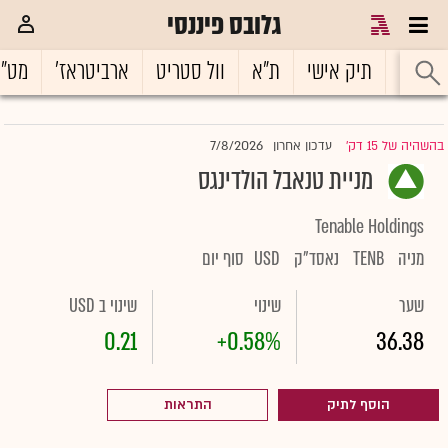
גלובס פיננסי
ראשי
תיק אישי
ת"א
וול סטריט
ארביטראז'
מט"
7/8/2026
בהשהיה של 15 דק'
עדכון אחרון
|
מניית טנאבל הולדינגס
Tenable Holdings
מניה
TENB
נאסד"ק
USD
סוף יום
שער
שינוי
שינוי ב USD
0.21
+0.58%
36.38
הוסף לתיק
התראות