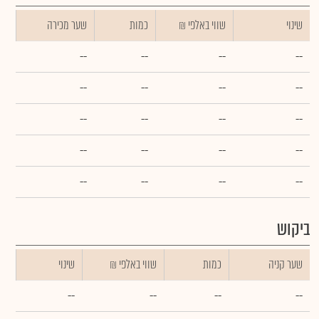
שינוי
₪ שווי באלפי
כמות
שער מכירה
--
--
--
--
--
--
--
--
--
--
--
--
--
--
--
--
--
--
--
--
ביקוש
שער קניה
כמות
₪ שווי באלפי
שינוי
--
--
--
--