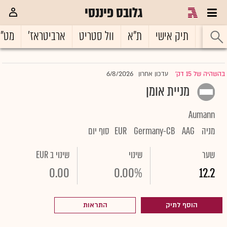
גלובס פיננסי
ראשי
תיק אישי
ת"א
וול סטריט
ארביטראז'
מט"
6/8/2026
בהשהיה של 15 דק'
עדכון אחרון
|
מניית אומן
Aumann
מניה
AAG
Germany-CB
EUR
סוף יום
שער
שינוי
שינוי ב EUR
0.00
0.00%
12.2
הוסף לתיק
התראות