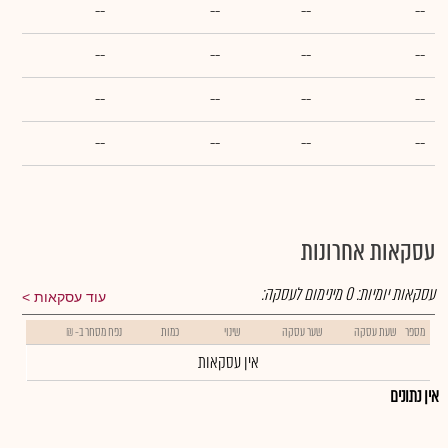
--
--
--
--
--
--
--
--
--
--
--
--
--
--
--
--
עסקאות אחרונות
עסקאות יומיות:
0
מינימום לעסקה:
עוד עסקאות
מספר
שעת עסקה
שער עסקה
שינוי
כמות
נפח מסחר ב- ₪
אין עסקאות
אין נתונים