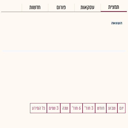
תמצית
עסקאות
פורום
חדשות
השוואה
יום
שבוע
חודש
3 חוד'
6 חוד'
שנה
3 שנים
כל המידע