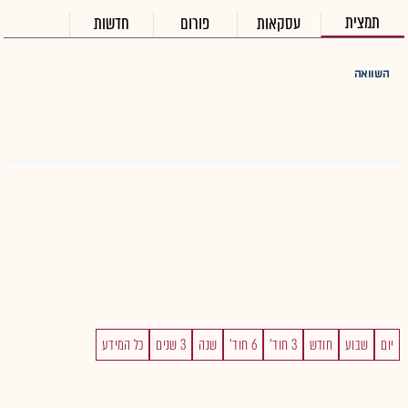
תמצית
עסקאות
פורום
חדשות
השוואה
יום
שבוע
חודש
3 חוד'
6 חוד'
שנה
3 שנים
כל המידע