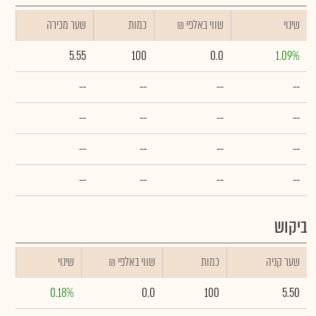
שינוי
₪ שווי באלפי
כמות
שער מכירה
5.55
100
0.0
1.09%
--
--
--
--
--
--
--
--
--
--
--
--
--
--
--
--
ביקוש
שער קניה
כמות
₪ שווי באלפי
שינוי
0.18%
0.0
100
5.50