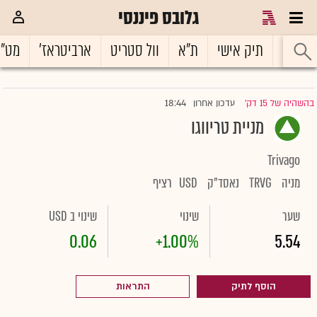
גלובס פיננסי
ראשי
תיק אישי
ת"א
וול סטריט
ארביטראז'
מט"
18:44
בהשהיה של 15 דק'
עדכון אחרון
|
מניית טריווגו
Trivago
מניה
TRVG
נאסד"ק
USD
רציף
שער
שינוי
שינוי ב USD
0.06
+1.00%
5.54
הוסף לתיק
התראות