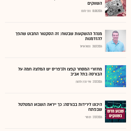
השווקים
01.08.2026
כתבי גלובס
מנהל ההשקעות שבטוח: זה הסקטור החבוט שהפך
להזדמנות
28.07.2026
נתנאל אריאל
מחזורי המסחר קפצו ולג'פריס יש המלצה חמה על
הבורסה בתל אביב
27.07.2026
שירי חביב-ולדהורן
היכונו לירידות בבורסה: כך ייראה השבוע המטלטל
שבפתח
27.07.2026
רם מורי