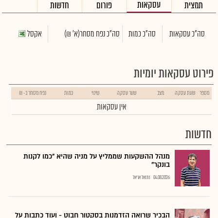
עסקאות
תמצית
פורום
חדשות
סה"כ עסקאות
סה"כ כמות
סה"כ נפח מסחר
(א' ₪)
אקסל
פירוט עסקאות יומיות
מספר
שעת עסקה
מצב
שער עסקה
שינוי
כמות
נפח מסחר ב- ₪
אין עסקאות
חדשות
מנהל ההשקעות שממליץ על מניה שהיא "כמו לקנות
בונקר"
04.08.2026
נתנאל אריאל
הבכיר שרואה הזדמנות בסקטור חבוט - ועוד כתבות על