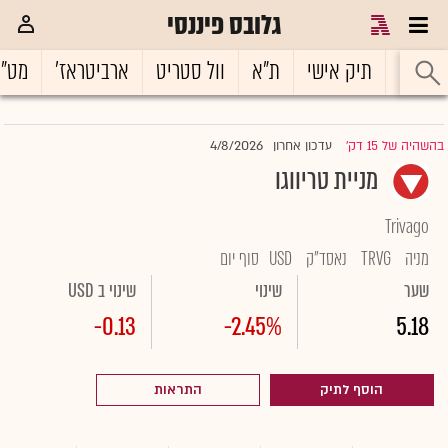
גלובס פיננסי
ראשי
תיק אישי
ת"א
וול סטריט
ארביטראז'
מט"
4/8/2026
בהשהיה של 15 דק'
עדכון אחרון
|
מניית טריווגו
Trivago
מניה
TRVG
נאסד"ק
USD
סוף יום
שער
שינוי
שינוי ב USD
-0.13
-2.45%
5.18
הוסף לתיק
התראות