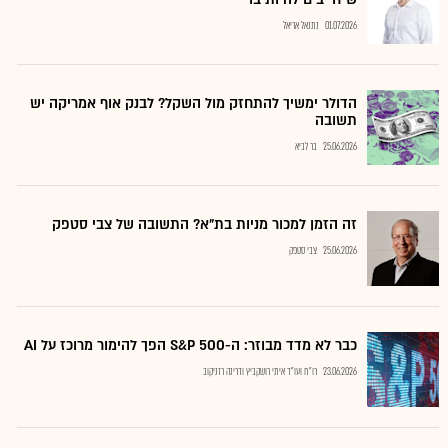
01.07.2026
נתנאל אריאל
הדולר ימשיך להתחזק מול השקל? לבנק אוף אמריקה יש
תשובה
25.06.2026
בר לביא
זה הזמן למכור מניות בת"א? התשובה של צבי סטפק
25.06.2026
צבי סטפק
כבר לא מדד מבוזר: ה-S&P 500 הפך להימור מרוכז על AI
23.06.2026
רו"ח ועו"ד איתי רושקביץ ודרינה רזניקוב