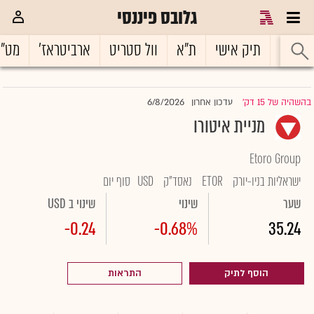
גלובס פיננסי
ראשי
תיק אישי
ת"א
וול סטריט
ארביטראז'
מט"
6/8/2026
בהשהיה של 15 דק'
עדכון אחרון
|
מניית איטורו
Etoro Group
ישראליות בניו-יורק
ETOR
נאסד"ק
USD
סוף יום
שער
שינוי
שינוי ב USD
-0.24
-0.68%
35.24
הוסף לתיק
התראות