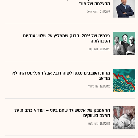
ההצלחה של מור"
21.07.2026
נתנאל אריאל
פרמיה של 20%: הבנק שממליץ על שלוש ענקיות
הטכנולוגיה
20.07.2026
בועז בן נון
מניות השבבים נכנסו לשוק דובי, אבל האנליסט הזה לא
מודאג
19.07.2026
צחי גרינולד
הקאמבק של אלטשולר שחם ביוני – ועוד 4 כתבות על
המצב בשווקים
18.07.2026
כתבי גלובס