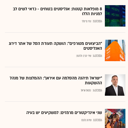
8 מופלאות קטנות: אנליסטים בטוחים - כדאי לשים לב
למניות הללו
15.07.2026
צחי גרינולד
"הביצועים מטורפים": הושקה תעודת הסל של אתר דירוג
האנליסטים
14.07.2026
שירי חביב-ולדהורן
"ישראל תיהנה מהסלמה עם איראן": ההמלצות של מנהל
ההשקעות
14.07.2026
נתנאל אריאל
שני אינדיקטורים מרמזים: למשקיעים יש בעיה
11.07.2026
שירות גלובס