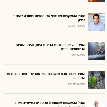
מנהל ההשקעות שבטוח: אלו המניות שחובה להחזיק
בתיק
07.07.2026
נתנאל אריאל
הסיכון הצפוי בהחלטת הריבית היום, והישג המניות
הביטחוניות בת"א
06.07.2026
רם מורי
המניה מכפר סבא שמככבת בוול סטריט – ועוד כתבות על
השווקים
04.07.2026
כתבי גלובס
מנהל ההשקעות שמסמן 2 סקטורים בעייתיים ואחד
ש"חייבים להיות בו"