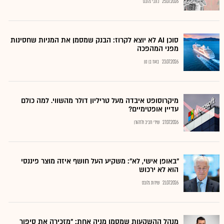
25.07.2026
כתבי גלובס
סוכן AI לא יוצא לקרוז: הבנק שמסמן את המניות שחסינות
מפני המהפכה
23.07.2026
בועז בן נון
מיקרוסופט איבדה מעל טריליון דולר מהשווי. למה כולם
עדיין אופטימיים?
27.07.2026
שירי חביב ולדהורן
"באופן אישי, לא": משקיע העל חושף איזה מוצר פיננסי
הוא לא ירכוש
21.07.2026
שירות גלובס
מנהל ההשקעות שמסמן מניה אחת: "מזכירה את סיפור