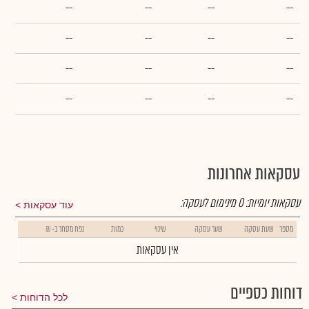
--
--
--
--
--
--
--
--
--
--
--
--
--
--
--
--
עסקאות אחרונות
עסקאות יומיות:
0
מינימום לעסקה:
עוד עסקאות
מספר
שעת עסקה
שער עסקה
שינוי
כמות
נפח מסחר ב- ₪
אין עסקאות
דוחות כספיים
לכל הדוחות