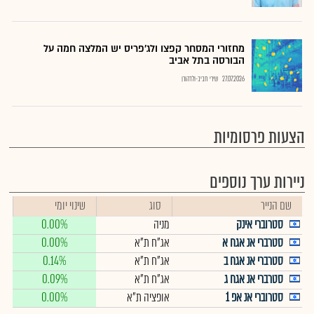
מחזורי המסחר קפצו ולג'פריס יש המלצה חמה על
הבורסה בתל אביב
27.07.2026
שירי חביב-ולדהורן
הצעות פרסומיות
ניירות ערך נוספים
שם הנייר
סוג
שינוי יומי
סטרוברי אינק
מניה
0.00%
סטרברי אנ אגח א
אג"ח ת"א
0.00%
סטרברי אנ אגח ב
אג"ח ת"א
0.14%
סטרברי אנ אגח ג
אג"ח ת"א
0.09%
סטרוברי אנ אפ 1
אופציה ת"א
0.00%