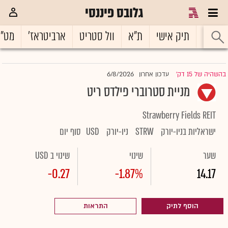
גלובס פיננסי
ראשי
תיק אישי
ת"א
וול סטריט
ארביטראז'
מט"
6/8/2026
בהשהיה של 15 דק'
עדכון אחרון
|
מניית סטרוברי פילדס ריט
Strawberry Fields REIT
ישראליות בניו-יורק
STRW
ניו-יורק
USD
סוף יום
שער
שינוי
שינוי ב USD
-0.27
-1.87%
14.17
הוסף לתיק
התראות