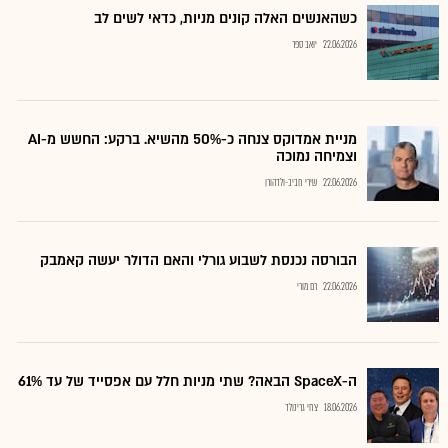
כשהאנשים האלה קונים מניות, כדאי לשים לב
22.06.2026
יואב ספר
מניית אמדוקס צנחה כ-50% מהשיא. ברקע: החשש מ-AI
וצמיחה נמוכה
22.06.2026
שירי חביב-ולדהורן
הבורסה נכנסת לשבוע גורלי והאם הדולר יעשה קאמבק
22.06.2026
רם מורי
ה-SpaceX הבאה? שתי מניות חלל עם אפסייד של עד 61%
18.06.2026
צחי גרינולד