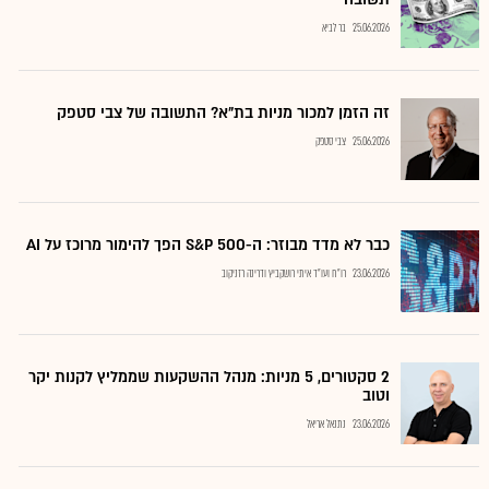
25.06.2026
בר לביא
זה הזמן למכור מניות בת"א? התשובה של צבי סטפק
25.06.2026
צבי סטפק
כבר לא מדד מבוזר: ה-S&P 500 הפך להימור מרוכז על AI
23.06.2026
רו"ח ועו"ד איתי רושקביץ ודרינה רזניקוב
2 סקטורים, 5 מניות: מנהל ההשקעות שממליץ לקנות יקר
וטוב
23.06.2026
נתנאל אריאל