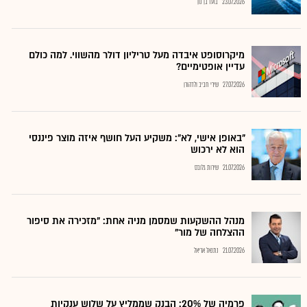
23.07.2026
בועז בן נון
מיקרוסופט איבדה מעל טריליון דולר מהשווי. למה כולם
עדיין אופטימיים?
27.07.2026
שירי חביב ולדהורן
"באופן אישי, לא": משקיע העל חושף איזה מוצר פיננסי
הוא לא ירכוש
21.07.2026
שירות גלובס
מנהל ההשקעות שמסמן מניה אחת: "מזכירה את סיפור
ההצלחה של מור"
21.07.2026
נתנאל אריאל
פרמיה של 20%: הבנק שממליץ על שלוש ענקיות