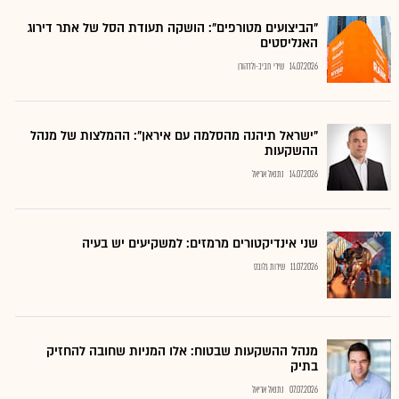
"הביצועים מטורפים": הושקה תעודת הסל של אתר דירוג
האנליסטים
14.07.2026
שירי חביב-ולדהורן
"ישראל תיהנה מהסלמה עם איראן": ההמלצות של מנהל
ההשקעות
14.07.2026
נתנאל אריאל
שני אינדיקטורים מרמזים: למשקיעים יש בעיה
11.07.2026
שירות גלובס
מנהל ההשקעות שבטוח: אלו המניות שחובה להחזיק
בתיק
07.07.2026
נתנאל אריאל