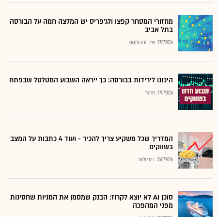
מחזורי המסחר קפצו ולג'פריס יש המלצה חמה על הבורסה
בתל אביב
27.07.2026
שירי חביב-ולדהורן
היכונו לירידות בבורסה: כך ייראה השבוע המטלטל שבפתח
27.07.2026
רם מורי
המדריך שכל משקיע צריך להכיר - ועוד 4 כתבות על המצב
בשווקים
25.07.2026
כתבי גלובס
סוכן AI לא יוצא לקרוז: הבנק שמסמן את המניות שחסינות
מפני המהפכה