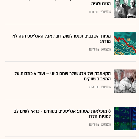
הטכנולוגיה
20.07.2026
בועז בן נון
מניות השבבים נכנסו לשוק דובי, אבל האנליסט הזה לא
מודאג
19.07.2026
צחי גרינולד
הקאמבק של אלטשולר שחם ביוני – ועוד 4 כתבות על
המצב בשווקים
18.07.2026
כתבי גלובס
8 מופלאות קטנות: אנליסטים בטוחים - כדאי לשים לב
למניות הללו
15.07.2026
צחי גרינולד