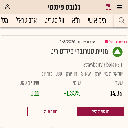
גלובס פיננסי
ראשי
תיק אישי
ת"א
וול סטריט
ארביטראז'
מט"
5/8/2026
בהשהיה של 15 דק'
עדכון אחרון
|
מניית סטרוברי פילדס ריט
Strawberry Fields REIT
ישראליות בניו-יורק
STRW
ניו-יורק
USD
סוף יום
שער
שינוי
שינוי ב USD
0.11
+1.33%
14.36
הוסף לתיק
התראות