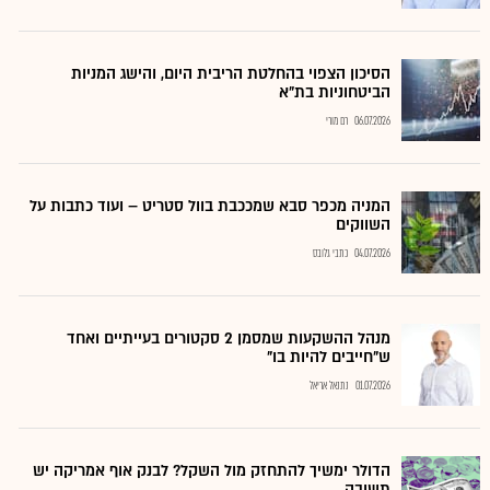
הסיכון הצפוי בהחלטת הריבית היום, והישג המניות
הביטחוניות בת"א
06.07.2026
רם מורי
המניה מכפר סבא שמככבת בוול סטריט – ועוד כתבות על
השווקים
04.07.2026
כתבי גלובס
מנהל ההשקעות שמסמן 2 סקטורים בעייתיים ואחד
ש"חייבים להיות בו"
01.07.2026
נתנאל אריאל
הדולר ימשיך להתחזק מול השקל? לבנק אוף אמריקה יש
תשובה