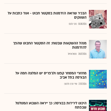
הבכיר שרואה הזדמנות בסקטור חבוט - ועוד כתבות על
השווקים
01.08.2026
כתבי גלובס
מנהל ההשקעות שבטוח: זה הסקטור החבוט שהפך
להזדמנות
28.07.2026
נתנאל אריאל
מחזורי המסחר קפצו ולג'פריס יש המלצה חמה על
הבורסה בתל אביב
27.07.2026
שירי חביב-ולדהורן
היכונו לירידות בבורסה: כך ייראה השבוע המטלטל
שבפתח