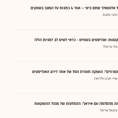
 שחם ביוני – ועוד 4 כתבות על המצב בשווקים
כתבי גלובס
צחי גרינולד
טורפים": הושקה תעודת הסל של אתר דירוג האנליסטים
שירי חביב-ולדהורן
נה מהסלמה עם איראן": ההמלצות של מנהל ההשקעות
נתנאל אריאל