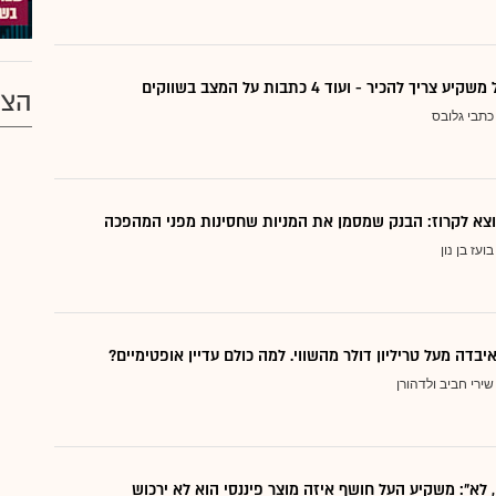
ריך להכיר - ועוד 4 כתבות על המצב בשווקים
הצע
כתבי גלובס
בועז בן נון
יבדה מעל טריליון דולר מהשווי. למה כולם עדיין אופטימיים?
שירי חביב ולדהורן
, לא": משקיע העל חושף איזה מוצר פיננסי הוא לא ירכוש