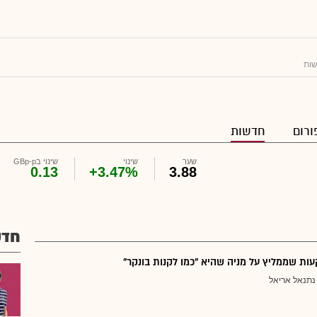
ות
ורום
חדשות
שער
שינוי
שינוי בGBp-p
0.13
+3.47%
3.88
חדש
ת שממליץ על מניה שהיא "כמו לקנות בונקר"
נתנאל אריאל