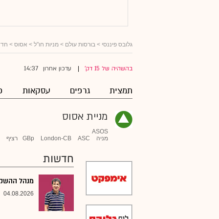
גלובס פיננסי
>
בורסות עולם
>
מניות חו"ל
>
אסוס
> חדש
14:37
בהשהיה של 15 דק'
עדכון אחרון
|
תמצית
גרפים
עסקאות
פ
מניית אסוס
ASOS
מניה
ASC
London-CB
GBp
רציף
חדשות
מנהל ההשקעו
04.08.2026