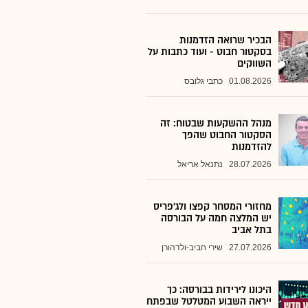
הבכיר שרואה הזדמנות
בסקטור חבוט - ועוד כתבות על
השווקים
01.08.2026
כתבי גלובס
מנהל ההשקעות שבטוח: זה
הסקטור החבוט שהפך
להזדמנות
28.07.2026
נתנאל אריאל
מחזורי המסחר קפצו ולג'פריס
יש המלצה חמה על הבורסה
בתל אביב
27.07.2026
שירי חביב-ולדהורן
היכונו לירידות בבורסה: כך
ייראה השבוע המטלטל שבפתח