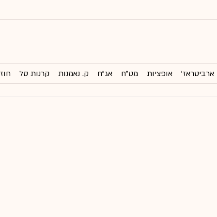
ארביטראז'
אופציות
מט"ח
אג"ח
ק. נאמנות
קרנות סל
חוזי