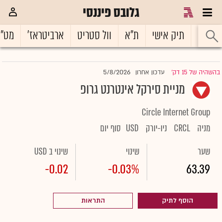
גלובס פיננסי
ראשי
תיק אישי
ת"א
וול סטריט
ארביטראז'
מט"
5/8/2026
בהשהיה של 15 דק'
עדכון אחרון
|
מניית סירקל אינטרנט גרופ
Circle Internet Group
מניה
CRCL
ניו-יורק
USD
סוף יום
שער
שינוי
שינוי ב USD
-0.02
-0.03%
63.39
הוסף לתיק
התראות