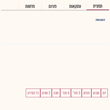
תמצית
עסקאות
פורום
חדשות
השוואה
יום
שבוע
חודש
3 חוד'
6 חוד'
שנה
3 שנים
כל המידע