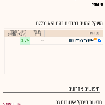
אין נתונים
משקל המניה במדדים בהם היא נכללת
משקל
תשואת המדד
שם המדד
במדד
(% שינוי חודשי)
3.12%
--
איישיירס ראסל 1000
חיפושים אחרונים
חדשות סירקל אינטרנט גר...
עוד חדשות