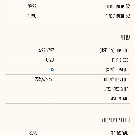
52 שבועות גבוה
189.92
52 שבועות נמוך
49.90
שווי
שווי שוק
(א` USD)
14,926,797
מכפיל רווח
-0.20
הון עצמי
(א' $)
הון רשום למסחר
235,475,591
הון מונפק ונפרע
שער ממוצע
--
נתוני פתיחה
שער פתיחה
61.91