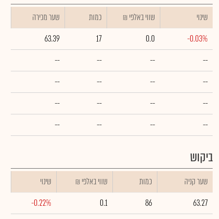
שינוי
₪ שווי באלפי
כמות
שער מכירה
63.39
17
0.0
-0.03%
--
--
--
--
--
--
--
--
--
--
--
--
--
--
--
--
ביקוש
שער קניה
כמות
₪ שווי באלפי
שינוי
-0.22%
0.1
86
63.27