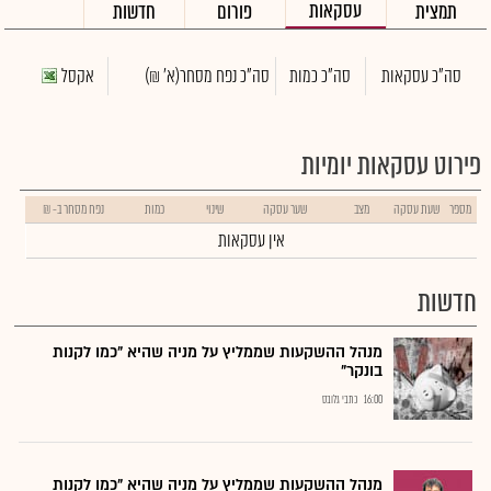
עסקאות
תמצית
פורום
חדשות
סה"כ עסקאות
סה"כ כמות
סה"כ נפח מסחר
(א' ₪)
אקסל
פירוט עסקאות יומיות
מספר
שעת עסקה
מצב
שער עסקה
שינוי
כמות
נפח מסחר ב- ₪
אין עסקאות
חדשות
מנהל ההשקעות שממליץ על מניה שהיא "כמו לקנות
בונקר"
16:00
כתבי גלובס
מנהל ההשקעות שממליץ על מניה שהיא "כמו לקנות