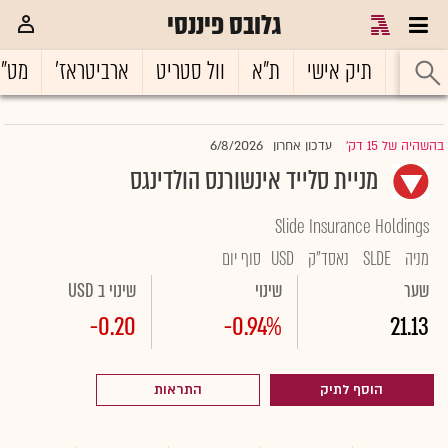
גלובס פיננסי
ראשי
תיק אישי
ת"א
וול סטריט
ארביטראז'
מט"
6/8/2026
בהשהיה של 15 דק'
עדכון אחרון
|
מניית סלייד אינשורנס הולדינגס
Slide Insurance Holdings
מניה
SLDE
נאסד"ק
USD
סוף יום
שער
שינוי
שינוי ב USD
-0.20
-0.94%
21.13
הוסף לתיק
התראות