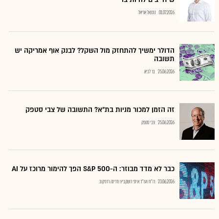
01.07.2026
נתנאל אריאל
הדולר ימשיך להתחזק מול השקל? לבנק אוף אמריקה יש
תשובה
25.06.2026
בר לביא
זה הזמן למכור מניות בת"א? התשובה של צבי סטפק
25.06.2026
צבי סטפק
כבר לא מדד מבוזר: ה-S&P 500 הפך להימור מרוכז על AI
23.06.2026
רו"ח ועו"ד איתי רושקביץ ודרינה רזניקוב