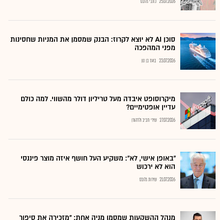
25.07.2026
כתבי גלובס
סוכן AI לא יוצא לקרוז: הבנק שמסמן את המניות שחסינות
מפני המהפכה
23.07.2026
בועז בן נון
מיקרוסופט איבדה מעל טריליון דולר מהשווי. למה כולם
עדיין אופטימיים?
27.07.2026
שירי חביב ולדהורן
"באופן אישי, לא": משקיע העל חושף איזה מוצר פיננסי
הוא לא ירכוש
21.07.2026
שירות גלובס
מנהל ההשקעות שמסמן מניה אחת: "מזכירה את סיפור