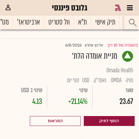
גלובס פיננסי
ראשי
תיק אישי
ת"א
וול סטריט
ארביטראז'
מט"
6/8/2026
בהשהיה של 15 דק'
עדכון אחרון
|
מניית אומדה הלת'
Omada Health
מניה
OMDA
נאסד"ק
USD
סוף יום
שער
שינוי
שינוי ב USD
4.13
+21.14%
23.67
הוסף לתיק
התראות