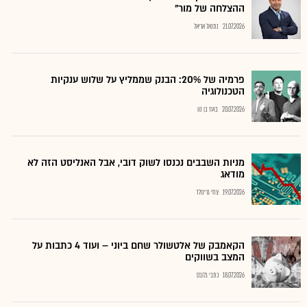
ההצלחה של מור"
21.07.2026
נתנאל אריאל
פרמיה של 20%: הבנק שממליץ על שלוש ענקיות
הטכנולוגיה
20.07.2026
בועז בן נון
מניות השבבים נכנסו לשוק דובי, אבל האנליסט הזה לא
מודאג
19.07.2026
צחי גרינולד
הקאמבק של אלטשולר שחם ביוני – ועוד 4 כתבות על
המצב בשווקים
18.07.2026
כתבי גלובס