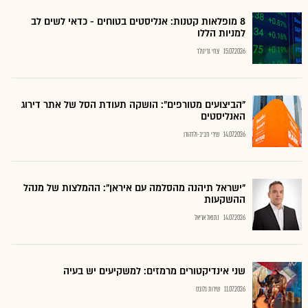
8 מופלאות קטנות: אנליסטים בטוחים - כדאי לשים לב
למניות הללו
15.07.2026
צחי גרינולד
"הביצועים מטורפים": הושקה תעודת הסל של אתר דירוג
האנליסטים
14.07.2026
שירי חביב-ולדהורן
"ישראל תיהנה מהסלמה עם איראן": ההמלצות של מנהל
ההשקעות
14.07.2026
נתנאל אריאל
שני אינדיקטורים מרמזים: למשקיעים יש בעיה
11.07.2026
שירות גלובס