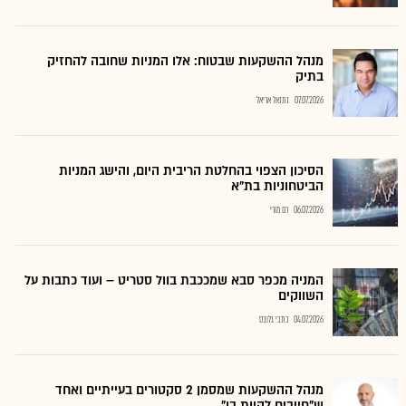
מנהל ההשקעות שבטוח: אלו המניות שחובה להחזיק
בתיק
07.07.2026
נתנאל אריאל
הסיכון הצפוי בהחלטת הריבית היום, והישג המניות
הביטחוניות בת"א
06.07.2026
רם מורי
המניה מכפר סבא שמככבת בוול סטריט – ועוד כתבות על
השווקים
04.07.2026
כתבי גלובס
מנהל ההשקעות שמסמן 2 סקטורים בעייתיים ואחד
ש"חייבים להיות בו"