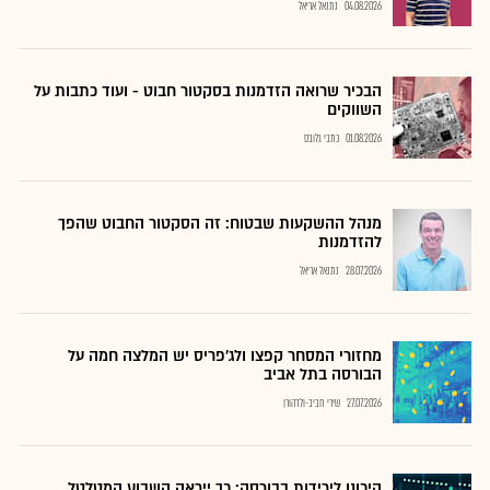
04.08.2026
נתנאל אריאל
הבכיר שרואה הזדמנות בסקטור חבוט - ועוד כתבות על
השווקים
01.08.2026
כתבי גלובס
מנהל ההשקעות שבטוח: זה הסקטור החבוט שהפך
להזדמנות
28.07.2026
נתנאל אריאל
מחזורי המסחר קפצו ולג'פריס יש המלצה חמה על
הבורסה בתל אביב
27.07.2026
שירי חביב-ולדהורן
היכונו לירידות בבורסה: כך ייראה השבוע המטלטל