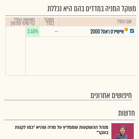
משקל המניה במדדים בהם היא נכללת
משקל
תשואת המדד
שם המדד
במדד
(% שינוי חודשי)
2.40%
--
איישיירס ראסל 2000
חיפושים אחרונים
חדשות
מנהל ההשקעות שממליץ על מניה שהיא "כמו לקנות
בונקר"