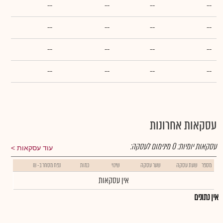
--
--
--
--
--
--
--
--
--
--
--
--
--
--
--
--
עסקאות אחרונות
עסקאות יומיות:
0
מינימום לעסקה:
עוד עסקאות
מספר
שעת עסקה
שער עסקה
שינוי
כמות
נפח מסחר ב- ₪
אין עסקאות
אין נתונים