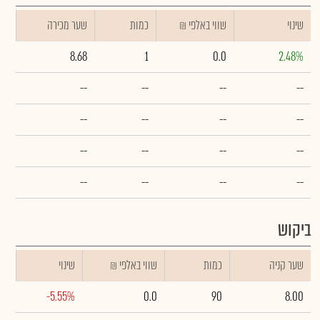
שינוי
₪ שווי באלפי
כמות
שער מכירה
8.68
1
0.0
2.48%
--
--
--
--
--
--
--
--
--
--
--
--
--
--
--
--
ביקוש
שער קניה
כמות
₪ שווי באלפי
שינוי
-5.55%
0.0
90
8.00