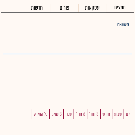
תמצית
עסקאות
פורום
חדשות
השוואה
יום
שבוע
חודש
3 חוד'
6 חוד'
שנה
3 שנים
כל המידע