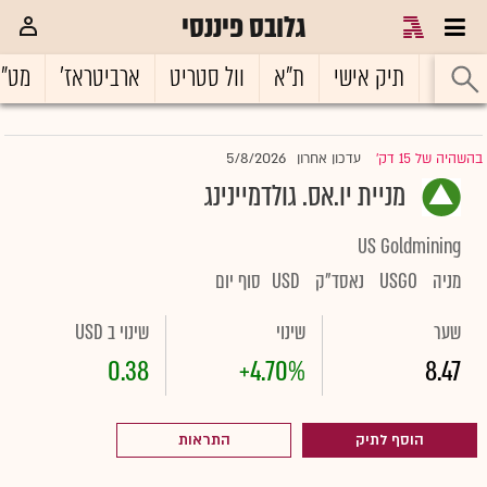
גלובס פיננסי
ראשי
תיק אישי
ת"א
וול סטריט
ארביטראז'
מט"
5/8/2026
בהשהיה של 15 דק'
עדכון אחרון
|
מניית יו.אס. גולדמיינינג
US Goldmining
מניה
USGO
נאסד"ק
USD
סוף יום
שער
שינוי
שינוי ב USD
0.38
+4.70%
8.47
הוסף לתיק
התראות