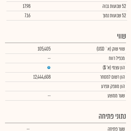
52 שבועות גבוה
17.98
52 שבועות נמוך
7.16
שווי
שווי שוק
(א` USD)
105,405
מכפיל רווח
--
הון עצמי
(א' $)
הון רשום למסחר
12,444,608
הון מונפק ונפרע
שער ממוצע
--
נתוני פתיחה
שער פתיחה
--