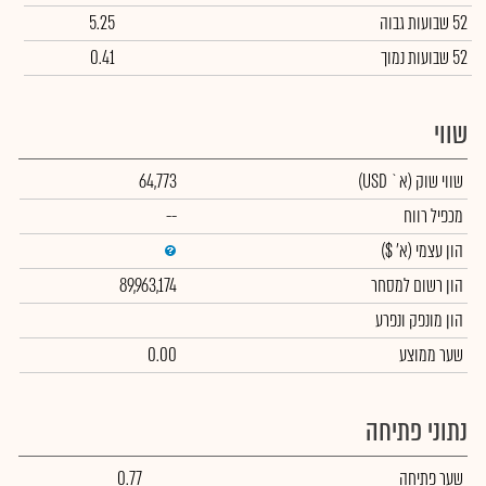
52 שבועות גבוה
5.25
52 שבועות נמוך
0.41
שווי
שווי שוק
(א` USD)
64,773
מכפיל רווח
--
הון עצמי
(א' $)
הון רשום למסחר
89,963,174
הון מונפק ונפרע
שער ממוצע
0.00
נתוני פתיחה
שער פתיחה
0.77