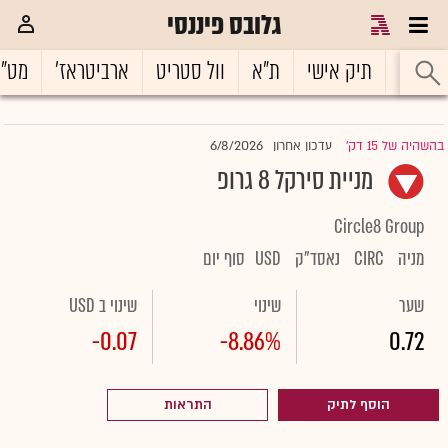
גלובס פיננסי
ראשי
תיק אישי
ת"א
וול סטריט
ארביטראז'
מט"
6/8/2026
בהשהיה של 15 דק'
עדכון אחרון
|
מניית סירקל 8 גרופ
Circle8 Group
מניה
CIRC
נאסד"ק
USD
סוף יום
שער
שינוי
שינוי ב USD
-0.07
-8.86%
0.72
הוסף לתיק
התראות