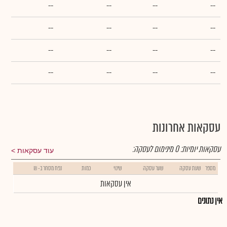
--
--
--
--
--
--
--
--
--
--
--
--
--
--
--
--
עסקאות אחרונות
עסקאות יומיות:
0
מינימום לעסקה:
עוד עסקאות
מספר
שעת עסקה
שער עסקה
שינוי
כמות
נפח מסחר ב- ₪
אין עסקאות
אין נתונים