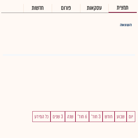
תמצית
עסקאות
פורום
חדשות
השוואה
יום
שבוע
חודש
3 חוד'
6 חוד'
שנה
3 שנים
כל המידע