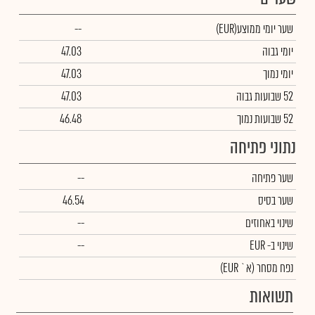
שער יומי ממוצע
(EUR)
--
יומי גבוה
47.03
יומי נמוך
47.03
52 שבועות גבוה
47.03
52 שבועות נמוך
46.48
נתוני פתיחה
שער פתיחה
--
שער בסיס
46.54
שינוי באחוזים
--
שינוי
ב- EUR
--
נפח מסחר
(א` EUR)
תשואות