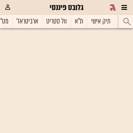
גלובס פיננסי
ראשי
תיק אישי
ת"א
וול סטריט
ארביטראז'
מט"