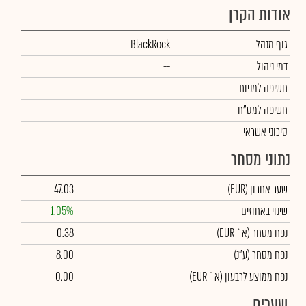
אודות הקרן
גוף מנהל
BlackRock
דמי ניהול
--
חשיפה למניות
חשיפה למט"ח
סיכוני אשראי
נתוני מסחר
שער אחרון
(EUR)
47.03
שינוי באחוזים
1.05%
נפח מסחר
(א` EUR)
0.38
נפח מסחר
(ע"נ)
8.00
נפח ממוצע לרבעון (א` EUR)
0.00
שערים