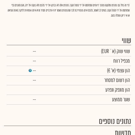
דף זה כולל גם נתונים שלוקטו מתוך דיווחים שפורסמו על ידי מנהל הקרן. נתונים אלה לא נבדקו על ידי גלובס ולא בוקרו על ידה, והם מוצגים כפי
שפורסמו על ידי מנהל הקרן. בשים לב לאמור, גלובס אינה מתחייבת לכך שהנתונים כאמור יהיו עדכניים תמיד והיא אינה אחראית לליקוי, טעות שגיאה
או אי דיוק שנפלו בהם.
שווי
שווי שוק
(א` EUR)
--
מכפיל רווח
--
הון עצמי
(א' €)
--
הון רשום למסחר
--
הון מונפק ונפרע
שער ממוצע
--
נתונים נוספים
חדשות