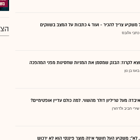
ריך להכיר - ועוד 4 כתבות על המצב בשווקים
הצע
כתבי גלובס
בועז בן נון
יבדה מעל טריליון דולר מהשווי. למה כולם עדיין אופטימיים?
שירי חביב ולדהורן
, לא": משקיע העל חושף איזה מוצר פיננסי הוא לא ירכוש