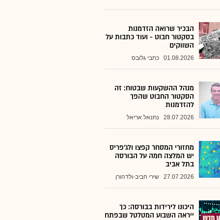
הבכיר שרואה הזדמנות
בסקטור חבוט - ועוד כתבות על
השווקים
01.08.2026
כתבי גלובס
מנהל ההשקעות שבטוח: זה
הסקטור החבוט שהפך
להזדמנות
28.07.2026
נתנאל אריאל
מחזורי המסחר קפצו ולג'פריס
יש המלצה חמה על הבורסה
בתל אביב
27.07.2026
שירי חביב-ולדהורן
היכונו לירידות בבורסה: כך
ייראה השבוע המטלטל שבפתח