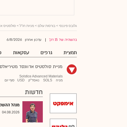
גלובס פיננסי
>
בורסות עולם
>
מניות חו"ל
>
סולסטיס אד
6/8/2026
בהשהיה של 15 דק'
עדכון אחרון
|
תמצית
גרפים
עסקאות
פ
מניית סולסטיס אדוונסד מטיריאלס
Solstice Advanced Materials
מניה
SOLS
נאסד"ק
USD
סוף יום
חדשות
מנהל ההשקעו
04.08.2026