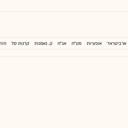
ארביטראז'
אופציות
מט"ח
אג"ח
ק. נאמנות
קרנות סל
חוזי