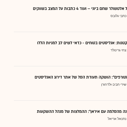
 שחם ביוני – ועוד 4 כתבות על המצב בשווקים
כתבי גלובס
צחי גרינולד
טורפים": הושקה תעודת הסל של אתר דירוג האנליסטים
שירי חביב-ולדהורן
נה מהסלמה עם איראן": ההמלצות של מנהל ההשקעות
נתנאל אריאל