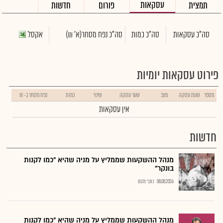
עסקאות
תמצית
פורום
חדשות
סה"כ עסקאות
סה"כ כמות
סה"כ נפח מסחר
(א' ₪)
אקסל
פירוט עסקאות יומיות
מספר
שעת עסקה
מצב
שער עסקה
שינוי
כמות
נפח מסחר ב- ₪
אין עסקאות
חדשות
מנהל ההשקעות שממליץ על מניה שהיא "כמו לקנות
בונקר"
08.08.2026
כתבי גלובס
מנהל ההשקעות שממליץ על מניה שהיא "כמו לקנות