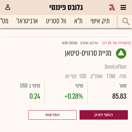
גלובס פיננסי
ראשי
תיק אישי
ת"א
וול סטריט
ארביטראז'
מט"
6/8/2026
בהשהיה של 15 דק'
עדכון אחרון
|
מניית סרוויס-טיטאן
ServiceTitan
מניה
TTAN
נאסד"ק
USD
סוף יום
שער
שינוי
שינוי ב USD
0.24
+0.28%
85.83
הוסף לתיק
התראות