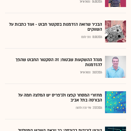
04.08.2026
נתנאל אריאל
הבכיר שרואה הזדמנות בסקטור חבוט - ועוד כתבות על
השווקים
01.08.2026
כתבי גלובס
מנהל ההשקעות שבטוח: זה הסקטור החבוט שהפך
להזדמנות
28.07.2026
נתנאל אריאל
מחזורי המסחר קפצו ולג'פריס יש המלצה חמה על
הבורסה בתל אביב
27.07.2026
שירי חביב-ולדהורן
היכונו לירידות בבורסה: כך ייראה השבוע המטלטל