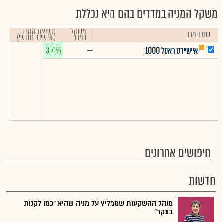
משקל המניה במדדים בהם היא נכללת
משקל
תשואת המדד
שם המדד
במדד
(% שינוי חודשי)
3.71%
--
איישיירס ראסל 1000
חיפושים אחרונים
חדשות
מנהל ההשקעות שממליץ על מניה שהיא "כמו לקנות
בונקר"