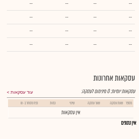
--
--
--
--
--
--
--
--
--
--
--
--
--
--
--
--
עסקאות אחרונות
עסקאות יומיות:
0
מינימום לעסקה:
עוד עסקאות
מספר
שעת עסקה
שער עסקה
שינוי
כמות
נפח מסחר ב- ₪
אין עסקאות
אין נתונים