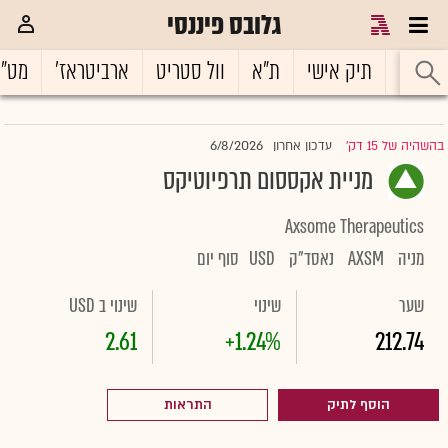
גלובס פיננסי
ראשי
תיק אישי
ת"א
וול סטריט
ארביטראז'
מט"
6/8/2026
בהשהיה של 15 דק'
עדכון אחרון
|
מניית אקססום תרפיוטיקס
Axsome Therapeutics
מניה
AXSM
נאסד"ק
USD
סוף יום
שער
שינוי
שינוי ב USD
2.61
+1.24%
212.74
הוסף לתיק
התראות