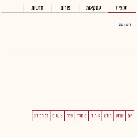
תמצית
עסקאות
פורום
חדשות
השוואה
יום
שבוע
חודש
3 חוד'
6 חוד'
שנה
3 שנים
כל המידע