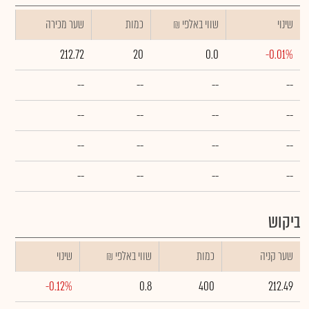
שינוי
₪ שווי באלפי
כמות
שער מכירה
212.72
20
0.0
-0.01%
--
--
--
--
--
--
--
--
--
--
--
--
--
--
--
--
ביקוש
שער קניה
כמות
₪ שווי באלפי
שינוי
-0.12%
0.8
400
212.49