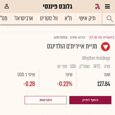
גלובס פיננסי
ראשי
תיק אישי
ת"א
וול סטריט
ארביטראז'
מט"
6/8/2026
בהשהיה של 15 דק'
עדכון אחרון
|
מניית איירית'ם הולדינגס
IRhythm Holdings
מניה
IRTC
נאסד"ק
USD
סוף יום
שער
שינוי
שינוי ב USD
-0.28
-0.22%
127.84
הוסף לתיק
התראות