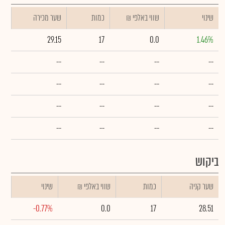
שינוי
₪ שווי באלפי
כמות
שער מכירה
29.15
17
0.0
1.46%
--
--
--
--
--
--
--
--
--
--
--
--
--
--
--
--
ביקוש
שער קניה
כמות
₪ שווי באלפי
שינוי
-0.77%
0.0
17
28.51