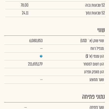
52 שבועות גבוה
78.00
52 שבועות נמוך
24.11
שווי
שווי שוק
(א` USD)
6,080,853
מכפיל רווח
--
הון עצמי
(א' $)
הון רשום למסחר
211,655,179
הון מונפק ונפרע
שער ממוצע
--
נתוני פתיחה
שער פתיחה
--