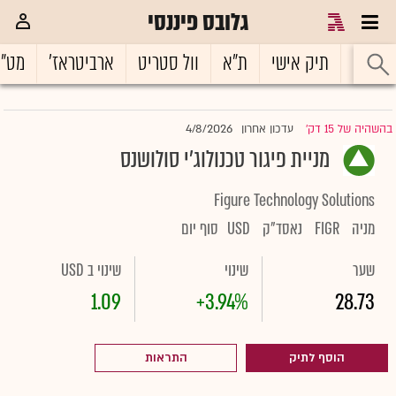
גלובס פיננסי
ראשי
תיק אישי
ת"א
וול סטריט
ארביטראז'
מט"
4/8/2026
בהשהיה של 15 דק'
עדכון אחרון
|
מניית פיגור טכנולוג'י סולושנס
Figure Technology Solutions
מניה
FIGR
נאסד"ק
USD
סוף יום
שער
שינוי
שינוי ב USD
1.09
+3.94%
28.73
הוסף לתיק
התראות