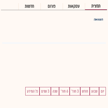
תמצית
עסקאות
פורום
חדשות
השוואה
יום
שבוע
חודש
3 חוד'
6 חוד'
שנה
3 שנים
כל המידע