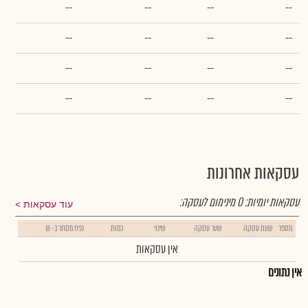
--
--
--
--
--
--
--
--
--
--
--
--
--
--
--
--
עסקאות אחרונות
עסקאות יומיות:
0
מינימום לעסקה:
עוד עסקאות
מספר
שעת עסקה
שער עסקה
שינוי
כמות
נפח מסחר ב- ₪
אין עסקאות
אין נתונים