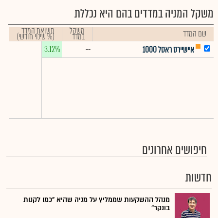
משקל המניה במדדים בהם היא נכללת
משקל
תשואת המדד
שם המדד
במדד
(% שינוי חודשי)
3.12%
--
איישיירס ראסל 1000
חיפושים אחרונים
חדשות
מנהל ההשקעות שממליץ על מניה שהיא "כמו לקנות
בונקר"