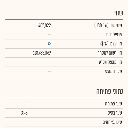
שווי
שווי שוק
(א` USD)
485,822
מכפיל רווח
--
הון עצמי
(א' $)
הון רשום למסחר
118,783,069
הון מונפק ונפרע
שער ממוצע
--
נתוני פתיחה
שער פתיחה
--
שער בסיס
3.98
שינוי באחוזים
--