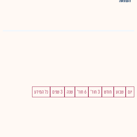
השוואה
יום
שבוע
חודש
3 חוד'
6 חוד'
שנה
3 שנים
כל המידע