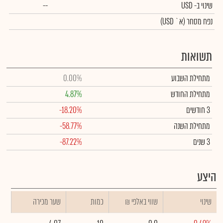
שינוי
ב- USD
--
נפח מסחר
(א` USD)
תשואות
מתחילת השבוע
0.00%
מתחילת החודש
4.87%
3 חודשים
-18.20%
מתחילת השנה
-58.77%
3 שנים
-87.22%
היצע
שינוי
₪ שווי באלפי
כמות
שער מכירה