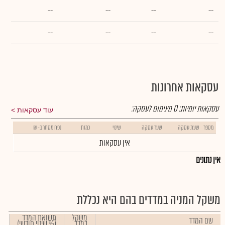
--
--
--
--
--
--
--
--
עסקאות אחרונות
עסקאות יומיות:
0
מינימום לעסקה:
עוד עסקאות
מספר
שעת עסקה
שער עסקה
שינוי
כמות
נפח מסחר ב- ₪
אין עסקאות
אין נתונים
משקל המניה במדדים בהם היא נכללת
משקל
תשואת המדד
שם המדד
במדד
(% שינוי חודשי)