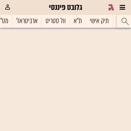
גלובס פיננסי
ראשי
תיק אישי
ת"א
וול סטריט
ארביטראז'
מט"