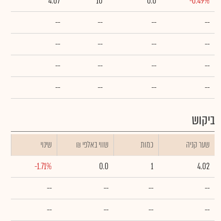
4.07
10
0.0
-0.49%
--
--
--
--
--
--
--
--
--
--
--
--
--
--
--
--
ביקוש
שער קניה
כמות
₪ שווי באלפי
שינוי
-1.71%
0.0
1
4.02
--
--
--
--
--
--
--
--