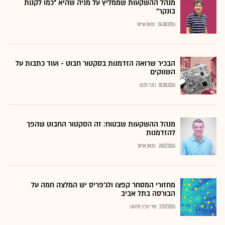
מנהל ההשקעות שממליץ על מניה שהיא "כמו לקנות
בונקר"
04.08.2026
נתנאל אריאל
הבכיר שרואה הזדמנות בסקטור חבוט - ועוד כתבות על
השווקים
01.08.2026
כתבי גלובס
מנהל ההשקעות שבטוח: זה הסקטור החבוט שהפך
להזדמנות
28.07.2026
נתנאל אריאל
מחזורי המסחר קפצו ולג'פריס יש המלצה חמה על
הבורסה בתל אביב
27.07.2026
שירי חביב-ולדהורן