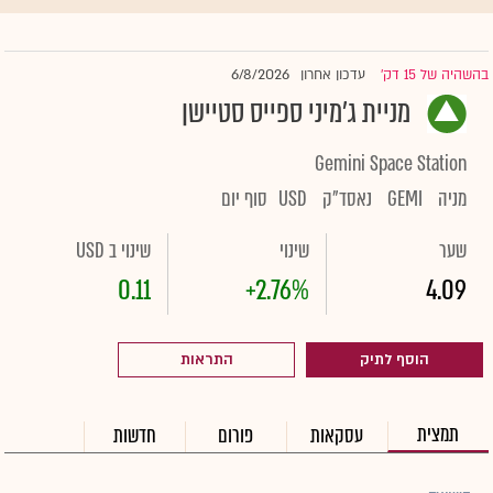
6/8/2026
בהשהיה של 15 דק'
עדכון אחרון
|
מניית ג'מיני ספייס סטיישן
Gemini Space Station
מניה
GEMI
נאסד"ק
USD
סוף יום
שער
שינוי
שינוי ב USD
0.11
+2.76%
4.09
הוסף לתיק
התראות
תמצית
עסקאות
פורום
חדשות