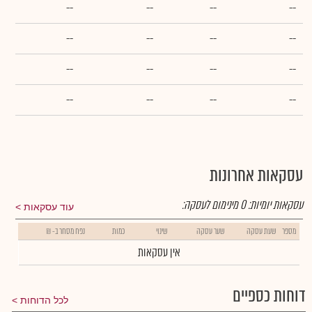
--
--
--
--
--
--
--
--
--
--
--
--
--
--
--
--
עסקאות אחרונות
עסקאות יומיות:
0
מינימום לעסקה:
עוד עסקאות
מספר
שעת עסקה
שער עסקה
שינוי
כמות
נפח מסחר ב- ₪
אין עסקאות
דוחות כספיים
לכל הדוחות