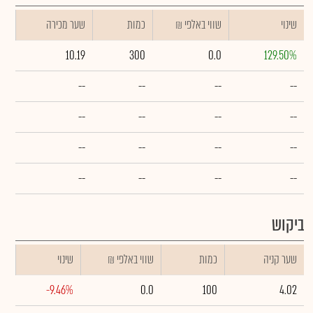
שינוי
₪ שווי באלפי
כמות
שער מכירה
10.19
300
0.0
129.50%
--
--
--
--
--
--
--
--
--
--
--
--
--
--
--
--
ביקוש
שער קניה
כמות
₪ שווי באלפי
שינוי
-9.46%
0.0
100
4.02