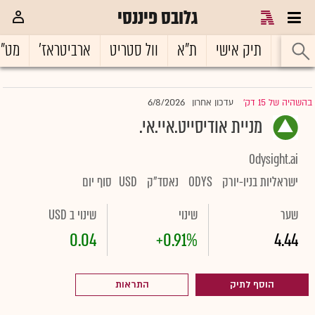
גלובס פיננסי
ראשי
תיק אישי
ת"א
וול סטריט
ארביטראז'
מט"
6/8/2026
בהשהיה של 15 דק'
עדכון אחרון
|
מניית אודיסייט.איי.אי.
Odysight.ai
ישראליות בניו-יורק
ODYS
נאסד"ק
USD
סוף יום
שער
שינוי
שינוי ב USD
0.04
+0.91%
4.44
הוסף לתיק
התראות