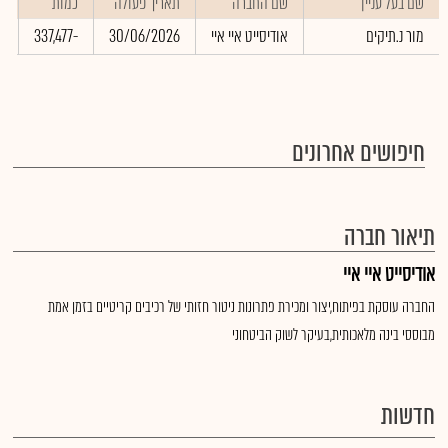
שם בעל עניין
שם החברה
תאריך פעולה
כמות
ש
מור נ.תיקים
אודיסייט איי איי
30/06/2026
-337,477
0
חיפושים אחרונים
תיאור חברה
אודיסייט איי איי
החברה עוסקת בפיתוח,יצור ומכירת פתרונות ניטור חזותי של רכיבים קריטיים בזמן אמת
מבוססי בינה מלאכותית,בעיקר לשוק הביטחוני
חדשות