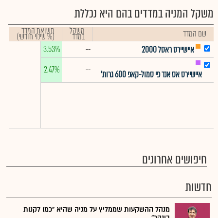
משקל המניה במדדים בהם היא נכללת
משקל
תשואת המדד
שם המדד
במדד
(% שינוי חודשי)
3.53%
--
איישיירס ראסל 2000
2.47%
--
איישיירס אס אנד פי סמול-קאפ 600 גרות'
חיפושים אחרונים
חדשות
מנהל ההשקעות שממליץ על מניה שהיא "כמו לקנות
בונקר"