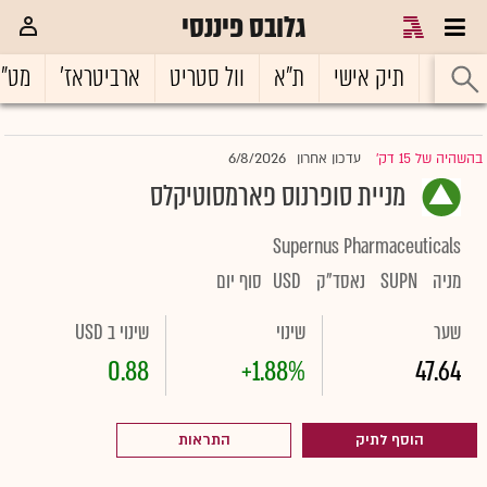
גלובס פיננסי
ראשי
תיק אישי
ת"א
וול סטריט
ארביטראז'
מט"
6/8/2026
בהשהיה של 15 דק'
עדכון אחרון
|
מניית סופרנוס פארמסוטיקלס
Supernus Pharmaceuticals
מניה
SUPN
נאסד"ק
USD
סוף יום
שער
שינוי
שינוי ב USD
0.88
+1.88%
47.64
הוסף לתיק
התראות