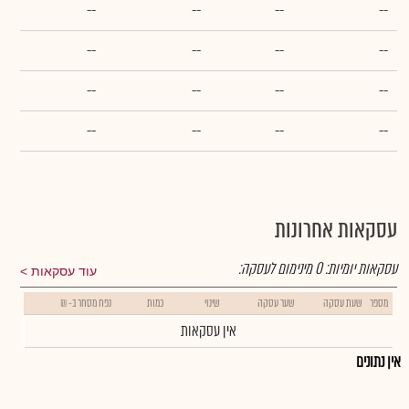
--
--
--
--
--
--
--
--
--
--
--
--
--
--
--
--
עסקאות אחרונות
עסקאות יומיות:
0
מינימום לעסקה:
עוד עסקאות
מספר
שעת עסקה
שער עסקה
שינוי
כמות
נפח מסחר ב- ₪
אין עסקאות
אין נתונים