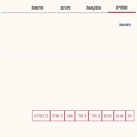
תמצית
עסקאות
פורום
חדשות
השוואה
יום
שבוע
חודש
3 חוד'
6 חוד'
שנה
3 שנים
כל המידע