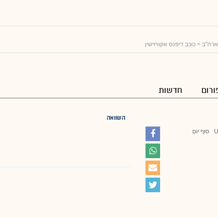
ארה"ב
> כוכב דיפנס אקוויזישין
ורום
חדשות
השוואה
סוף יום