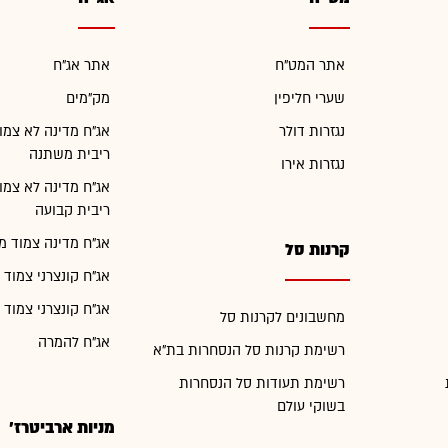
אתר המט"ח
אתר אג"ח
שערי חליפין
מק"מים
נגזרות דולר
אג"ח מדינה לא צמו
ריבית משתנה
נגזרות אירו
אג"ח מדינה לא צמו
ריבית קבועה
אג"ח מדינה צמוד מ
קרנות סל
אג"ח קונצרני צמוד 
אג"ח קונצרני צמוד 
מחשבונים לקרנות סל
אג"ח להמרה
רשימת קרנות סל הנסחרות בת"א
רשימת תעודות סל הנסחרות
בשוקי עולם
מניות ארביטרז'