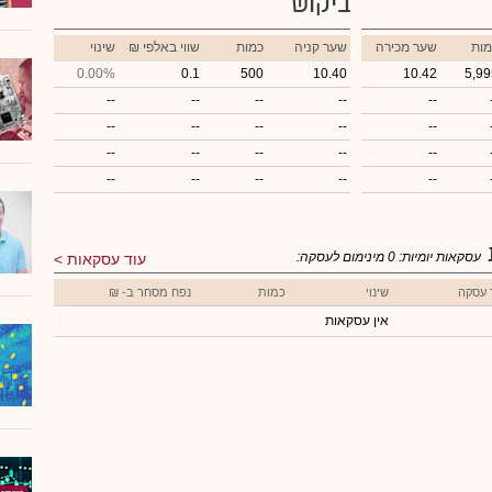
ביקוש
מות
שער מכירה
שער קניה
כמות
₪ שווי באלפי
שינוי
0.00%
0.1
500
10.40
10.42
5,99
--
--
--
--
--
--
--
--
--
--
--
--
--
--
--
--
--
--
--
--
עסקאות יומיות:
0
מינימום לעסקה:
עוד עסקאות
 עסקה
שינוי
כמות
נפח מסחר ב- ₪
אין עסקאות