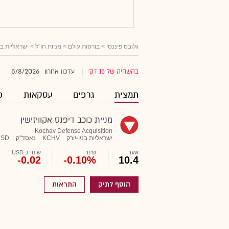
גלובס פיננסי
>
בורסות עולם
>
מניות חו"ל
>
ישראליות ב
5/8/2026
בהשהיה של 15 דק'
עדכון אחרון
|
תמצית
גרפים
עסקאות
פ
מניית כוכב דיפנס אקוויזישין
Kochav Defense Acquisition
ישראליות בניו-יורק
KCHV
נאסד"ק
USD
שער
שינוי
שינוי ב USD
-0.02
-0.10%
10.4
הוסף לתיק
התראות