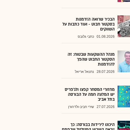
הבכיר שרואה הזדמנות
בסקטור חבוט - ועוד כתבות על
השווקים
01.08.2026
כתבי גלובס
מנהל ההשקעות שבטוח: זה
הסקטור החבוט שהפך
להזדמנות
28.07.2026
נתנאל אריאל
מחזורי המסחר קפצו ולג'פריס
יש המלצה חמה על הבורסה
בתל אביב
27.07.2026
שירי חביב-ולדהורן
היכונו לירידות בבורסה: כך
ייראה השבוע המטלטל שבפתח