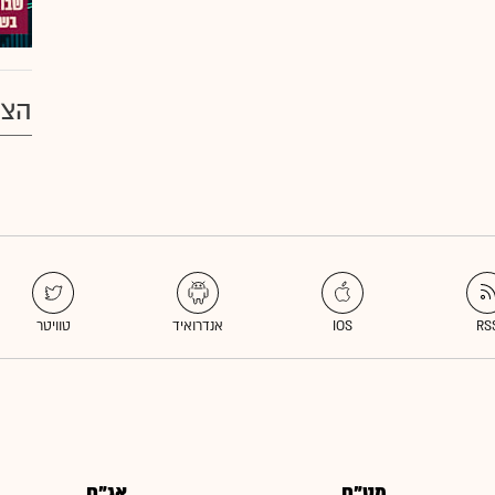
הצע
מט"ח
אג"ח