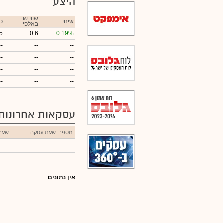
היצע
₪ שווי
שינוי
כ
באלפי
5
0.6
0.19%
--
--
--
--
--
--
--
--
--
--
--
--
עסקאות אחרונות
מספר
שעת עסקה
שער
אין נתונים