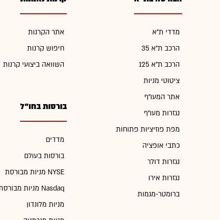
מדדי ת"א
אתר הקרנות
הרכב ת"א 35
חיפוש קרנות
הרכב ת"א 125
השוואה ביצועי קרנות
ציטוטי מניות
אתר המעו"ף
בורסות בחו"ל
נגזרות מעו"ף
מפת פוזיציות פתוחות
מדדים
כתבי אופציה
בורסות בעולם
נגזרות דולר
מניות מבורסת NYSE
נגזרות אירו
מניות מבורסת Nasdaq
ברומטר-מגמות
מניות מלונדון