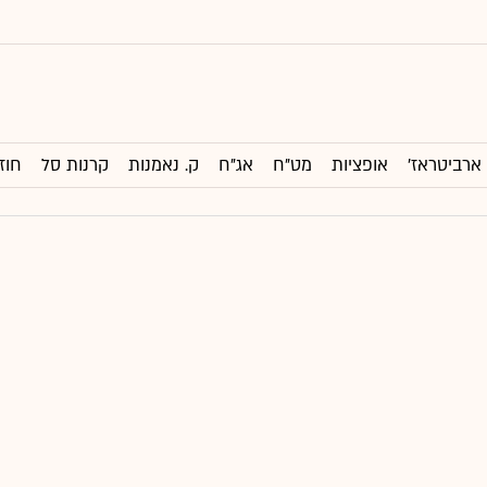
ארביטראז'
אופציות
מט"ח
אג"ח
ק. נאמנות
קרנות סל
חוז