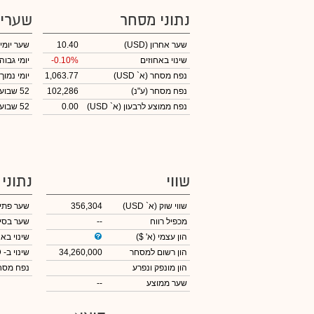
נתוני מסחר
שערי
שער אחרון
(USD)
10.40
שער יומי
שינוי באחוזים
-0.10%
יומי גבוה
נפח מסחר
(א` USD)
1,063.77
יומי נמוך
נפח מסחר
(ע"נ)
102,286
52 שבועות גבוה
נפח ממוצע לרבעון (א` USD)
0.00
52 שבועות נמוך
שווי
נתוני
שווי שוק
(א` USD)
356,304
שער פתי
מכפיל רווח
--
שער בסי
הון עצמי
(א' $)
שינוי באח
הון רשום למסחר
34,260,000
שינוי
ב- USD
הון מונפק ונפרע
נפח מס
שער ממוצע
--