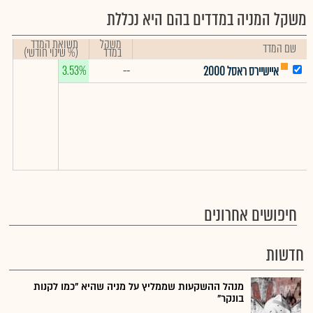
משקל המניה במדדים בהם היא נכללת
משקל
תשואת המדד
שם המדד
במדד
(% שינוי חודשי)
3.53%
--
איישיירס ראסל 2000
חיפושים אחרונים
חדשות
מנהל ההשקעות שממליץ על מניה שהיא "כמו לקנות
בונקר"