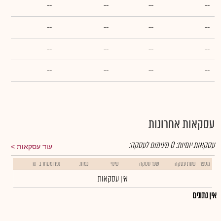
--
--
--
--
--
--
--
--
--
--
--
--
--
--
--
--
עסקאות אחרונות
עסקאות יומיות:
0
מינימום לעסקה:
עוד עסקאות
מספר
שעת עסקה
שער עסקה
שינוי
כמות
נפח מסחר ב- ₪
אין עסקאות
אין נתונים