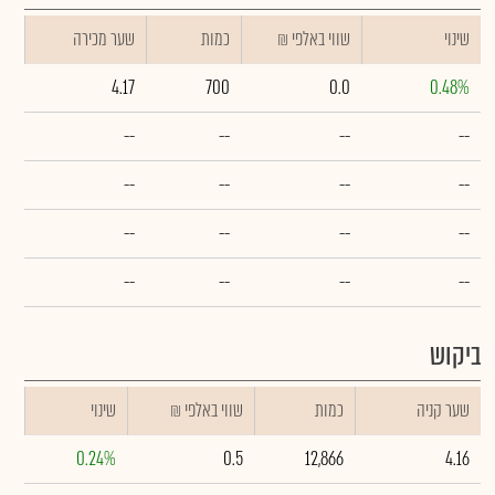
שינוי
₪ שווי באלפי
כמות
שער מכירה
4.17
700
0.0
0.48%
--
--
--
--
--
--
--
--
--
--
--
--
--
--
--
--
ביקוש
שער קניה
כמות
₪ שווי באלפי
שינוי
0.24%
0.5
12,866
4.16