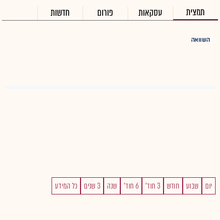
תמצית
עסקאות
פורום
חדשות
השוואה
יום
שבוע
חודש
3 חוד'
6 חוד'
שנה
3 שנים
כל המידע