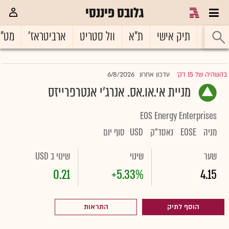
גלובס פיננסי
ראשי
תיק אישי
ת"א
וול סטריט
ארביטראז'
מט"
6/8/2026
בהשהיה של 15 דק'
עדכון אחרון
|
מניית אי.או.אס. אנרג'י אנטרפרייזס
EOS Energy Enterprises
מניה
EOSE
נאסד"ק
USD
סוף יום
שער
שינוי
שינוי ב USD
0.21
+5.33%
4.15
הוסף לתיק
התראות