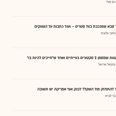
רם מורי
סבא שמככבת בוול סטריט – ועוד כתבות על השווקים
כתבי גלובס
עייתיים ואחד ש"חייבים להיות בו"
נתנאל אריאל
ך להתחזק מול השקל? לבנק אוף אמריקה יש תשובה
בר לביא