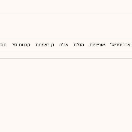
ארביטראז'
אופציות
מט"ח
אג"ח
ק. נאמנות
קרנות סל
חוזי