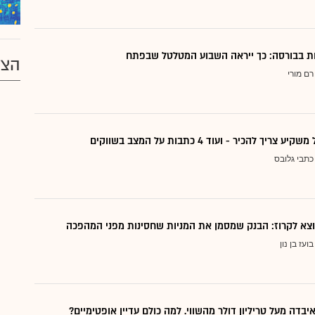
דות בבורסה: כך ייראה השבוע המטלטל שבפתח
הצע
רם מורי
ריך להכיר - ועוד 4 כתבות על המצב בשווקים
כתבי גלובס
בועז בן נון
יבדה מעל טריליון דולר מהשווי. למה כולם עדיין אופטימיים?