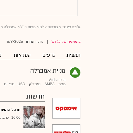
גלובס פיננסי
>
בורסות עולם
>
מניות חו"ל
>
אמברלה
> 
6/8/2026
בהשהיה של 15 דק'
עדכון אחרון
|
תמצית
גרפים
עסקאות
פ
מניית אמברלה
Ambarella
מניה
AMBA
נאסד"ק
USD
סוף יום
חדשות
מנהל ההשקעו
16:00
כתבי ג