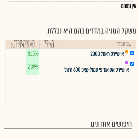
אין נתונים
משקל המניה במדדים בהם היא נכללת
משקל
תשואת המדד
שם המדד
במדד
(% שינוי חודשי)
3.15%
--
איישיירס ראסל 2000
2.39%
--
איישיירס אס אנד פי סמול-קאפ 600 גרות'
חיפושים אחרונים