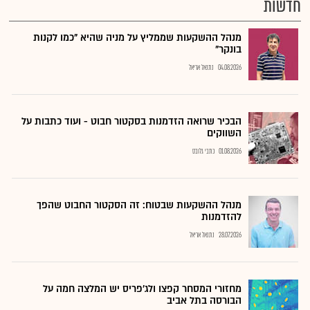
חדשות
מנהל ההשקעות שממליץ על מניה שהיא "כמו לקנות
בונקר"
04.08.2026
נתנאל אריאל
הבכיר שרואה הזדמנות בסקטור חבוט - ועוד כתבות על
השווקים
01.08.2026
כתבי גלובס
מנהל ההשקעות שבטוח: זה הסקטור החבוט שהפך
להזדמנות
28.07.2026
נתנאל אריאל
מחזורי המסחר קפצו ולג'פריס יש המלצה חמה על
הבורסה בתל אביב