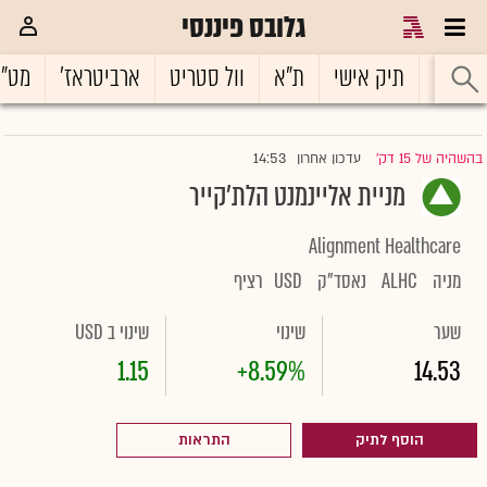
גלובס פיננסי
ראשי
תיק אישי
ת"א
וול סטריט
ארביטראז'
מט"
14:53
בהשהיה של 15 דק'
עדכון אחרון
|
מניית אליינמנט הלת'קייר
Alignment Healthcare
מניה
ALHC
נאסד"ק
USD
רציף
שער
שינוי
שינוי ב USD
1.15
+8.59%
14.53
הוסף לתיק
התראות