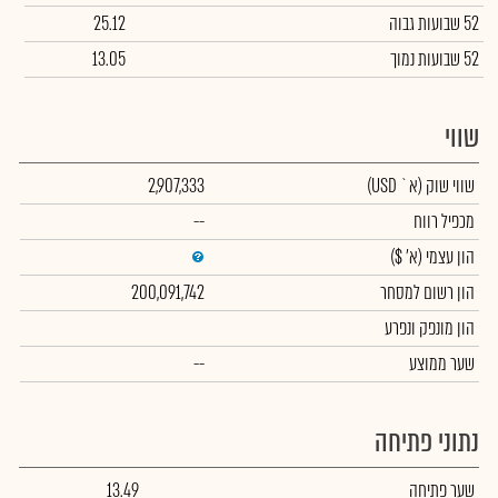
52 שבועות גבוה
25.12
52 שבועות נמוך
13.05
שווי
שווי שוק
(א` USD)
2,907,333
מכפיל רווח
--
הון עצמי
(א' $)
הון רשום למסחר
200,091,742
הון מונפק ונפרע
שער ממוצע
--
נתוני פתיחה
שער פתיחה
13.49