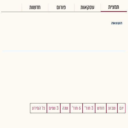
תמצית
עסקאות
פורום
חדשות
השוואה
יום
שבוע
חודש
3 חוד'
6 חוד'
שנה
3 שנים
כל המידע