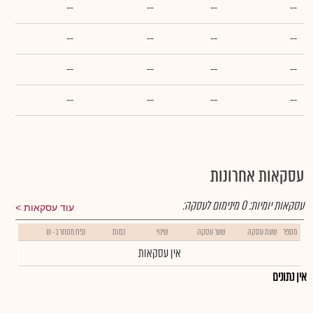
--
--
--
--
--
--
--
--
--
--
--
--
--
--
--
--
עסקאות אחרונות
עסקאות יומיות:
0
מינימום לעסקה:
עוד עסקאות
מספר
שעת עסקה
שער עסקה
שינוי
כמות
נפח מסחר ב- ₪
אין עסקאות
אין נתונים