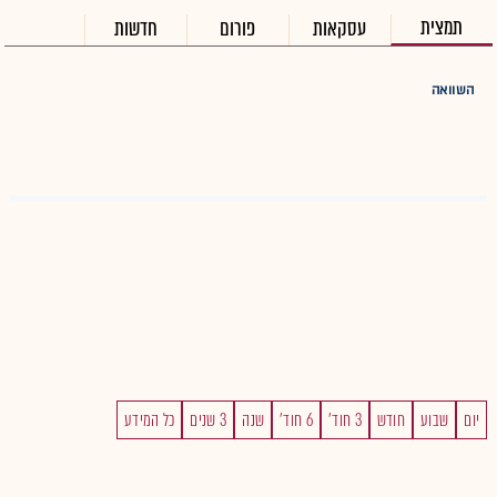
תמצית
עסקאות
פורום
חדשות
השוואה
יום
שבוע
חודש
3 חוד'
6 חוד'
שנה
3 שנים
כל המידע