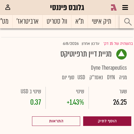
גלובס פיננסי
ראשי
תיק אישי
ת"א
וול סטריט
ארביטראז'
מט"
6/8/2026
בהשהיה של 15 דק'
עדכון אחרון
|
מניית דיין תרפיוטיקס
Dyne Therapeutics
מניה
DYN
נאסד"ק
USD
סוף יום
שער
שינוי
שינוי ב USD
0.37
+1.43%
26.25
הוסף לתיק
התראות