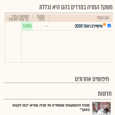
משקל המניה במדדים בהם היא נכללת
משקל
תשואת המדד
שם המדד
במדד
(% שינוי חודשי)
3.53%
--
איישיירס ראסל 2000
חיפושים אחרונים
חדשות
מנהל ההשקעות שממליץ על מניה שהיא "כמו לקנות
בונקר"