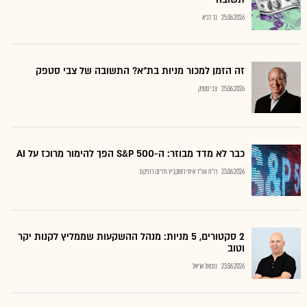
25.06.2026
בר לביא
זה הזמן למכור מניות בת"א? התשובה של צבי סטפק
25.06.2026
צבי סטפק
כבר לא מדד מבוזר: ה-S&P 500 הפך להימור מרוכז על AI
23.06.2026
רו"ח ועו"ד איתי רושקביץ ודרינה רזניקוב
2 סקטורים, 5 מניות: מנהל ההשקעות שממליץ לקנות יקר
וטוב
23.06.2026
נתנאל אריאל