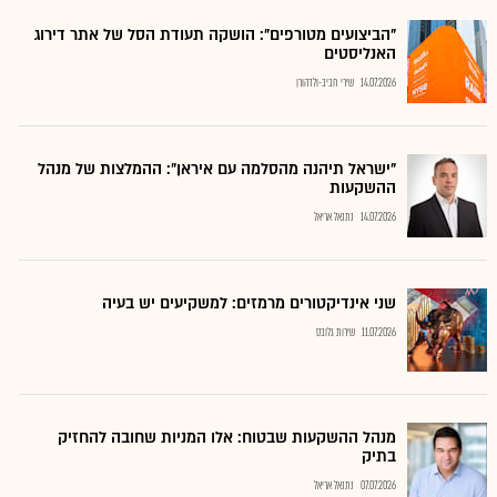
"הביצועים מטורפים": הושקה תעודת הסל של אתר דירוג
האנליסטים
14.07.2026
שירי חביב-ולדהורן
"ישראל תיהנה מהסלמה עם איראן": ההמלצות של מנהל
ההשקעות
14.07.2026
נתנאל אריאל
שני אינדיקטורים מרמזים: למשקיעים יש בעיה
11.07.2026
שירות גלובס
מנהל ההשקעות שבטוח: אלו המניות שחובה להחזיק
בתיק
07.07.2026
נתנאל אריאל