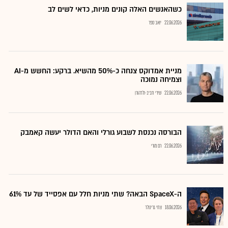
כשהאנשים האלה קונים מניות, כדאי לשים לב
22.06.2026
יואב ספר
מניית אמדוקס צנחה כ-50% מהשיא. ברקע: החשש מ-AI
וצמיחה נמוכה
22.06.2026
שירי חביב-ולדהורן
הבורסה נכנסת לשבוע גורלי והאם הדולר יעשה קאמבק
22.06.2026
רם מורי
ה-SpaceX הבאה? שתי מניות חלל עם אפסייד של עד 61%
18.06.2026
צחי גרינולד