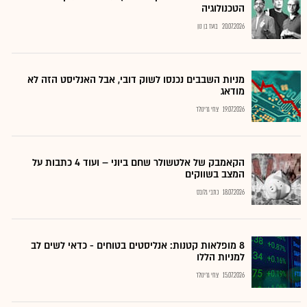
הטכנולוגיה
20.07.2026
בועז בן נון
מניות השבבים נכנסו לשוק דובי, אבל האנליסט הזה לא
מודאג
19.07.2026
צחי גרינולד
הקאמבק של אלטשולר שחם ביוני – ועוד 4 כתבות על
המצב בשווקים
18.07.2026
כתבי גלובס
8 מופלאות קטנות: אנליסטים בטוחים - כדאי לשים לב
למניות הללו
15.07.2026
צחי גרינולד