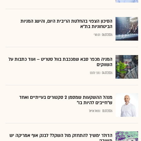
הסיכון הצפוי בהחלטת הריבית היום, והישג המניות
הביטחוניות בת"א
06.07.2026
רם מורי
המניה מכפר סבא שמככבת בוול סטריט – ועוד כתבות על
השווקים
04.07.2026
כתבי גלובס
מנהל ההשקעות שמסמן 2 סקטורים בעייתיים ואחד
ש"חייבים להיות בו"
01.07.2026
נתנאל אריאל
הדולר ימשיך להתחזק מול השקל? לבנק אוף אמריקה יש
תשובה