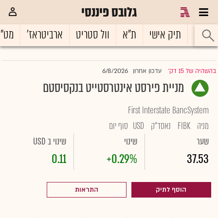
גלובס פיננסי
ראשי
תיק אישי
ת"א
וול סטריט
ארביטראז'
מט"
6/8/2026
בהשהיה של 15 דק'
עדכון אחרון
|
מניית פירסט אינטרסטייט בנקסיסטם
First Interstate BancSystem
מניה
FIBK
נאסד"ק
USD
סוף יום
שער
שינוי
שינוי ב USD
0.11
+0.29%
37.53
הוסף לתיק
התראות