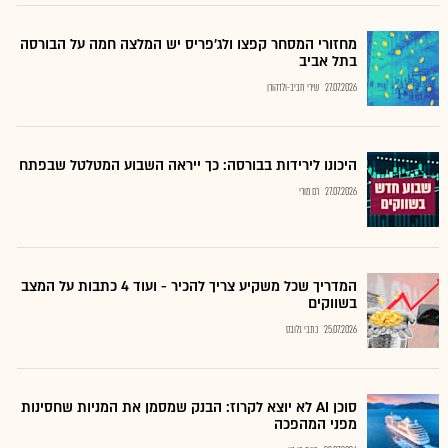
מחזורי המסחר קפצו ולג'פריס יש המלצה חמה על הבורסה
בתל אביב
27.07.2026
שירי חביב-ולדהורן
היכונו לירידות בבורסה: כך ייראה השבוע המטלטל שבפתח
27.07.2026
רם מורי
המדריך שכל משקיע צריך להכיר - ועוד 4 כתבות על המצב
בשווקים
25.07.2026
כתבי גלובס
סוכן AI לא יוצא לקרוז: הבנק שמסמן את המניות שחסינות
מפני המהפכה