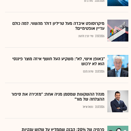
23.07.2026
בועז בן נון
מיקרוסופט איבדה מעל טריליון דולר מהשווי. למה כולם
עדיין אופטימיים?
27.07.2026
שירי חביב ולדהורן
"באופן אישי, לא": משקיע העל חושף איזה מוצר פיננסי
הוא לא ירכוש
21.07.2026
שירות גלובס
מנהל ההשקעות שמסמן מניה אחת: "מזכירה את סיפור
ההצלחה של מור"
21.07.2026
נתנאל אריאל
פרמיה של 20%: הבנק שממליץ על שלוש ענקיות