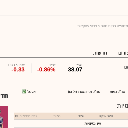
רסטייט בנקסיסטם
> פרטי עסקאות
ורום
חדשות
שער
שינוי
שינוי ב USD
ם
-0.33
-0.86%
38.07
אקסל
סה"כ כמות
סה"כ נפח מסחר
(א' ₪)
חדש
יות
שער עסקה
שינוי
כמות
נפח מסחר ב- ₪
אין עסקאות