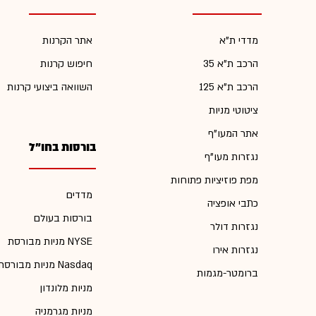
מדדי ת"א
אתר הקרנות
הרכב ת"א 35
חיפוש קרנות
הרכב ת"א 125
השוואה ביצועי קרנות
ציטוטי מניות
אתר המעו"ף
בורסות בחו"ל
נגזרות מעו"ף
מפת פוזיציות פתוחות
מדדים
כתבי אופציה
בורסות בעולם
נגזרות דולר
מניות מבורסת NYSE
נגזרות אירו
מניות מבורסת Nasdaq
ברומטר-מגמות
מניות מלונדון
מניות מגרמניה