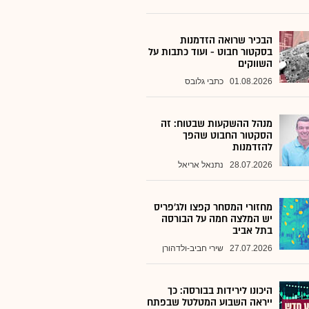
הבכיר שרואה הזדמנות
בסקטור חבוט - ועוד כתבות על
השווקים
01.08.2026
כתבי גלובס
מנהל ההשקעות שבטוח: זה
הסקטור החבוט שהפך
להזדמנות
28.07.2026
נתנאל אריאל
מחזורי המסחר קפצו ולג'פריס
יש המלצה חמה על הבורסה
בתל אביב
27.07.2026
שירי חביב-ולדהורן
היכונו לירידות בבורסה: כך
ייראה השבוע המטלטל שבפתח