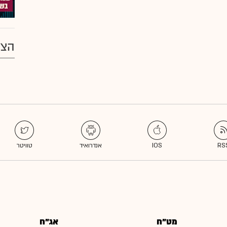
הצע
מט"ח
אג"ח