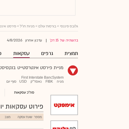
גלובס פיננסי
>
בורסות עולם
>
מניות חו"ל
>
פירסט אינט
4/8/2026
בהשהיה של 15 דק'
עדכון אחרון
|
תמצית
גרפים
עסקאות
פ
מניית פירסט אינטרסטייט בנקסיסט
First Interstate BancSystem
מניה
FIBK
נאסד"ק
USD
סוף יום
סה"כ עסקאות
פירוט עסקאות יומ
מספר
שעת עסקה
מצב