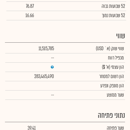
52 שבועות גבוה
76.87
52 שבועות נמוך
16.66
שווי
שווי שוק
(א` USD)
11,515,785
מכפיל רווח
--
הון עצמי
(א' $)
הון רשום למסחר
283,465,490
הון מונפק ונפרע
שער ממוצע
--
נתוני פתיחה
שער פתיחה
39.41