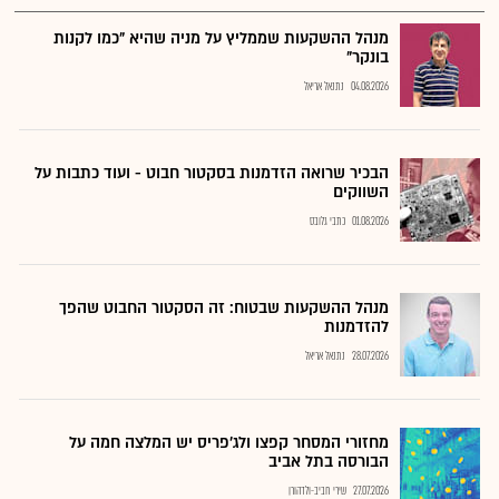
מנהל ההשקעות שממליץ על מניה שהיא "כמו לקנות
בונקר"
04.08.2026
נתנאל אריאל
הבכיר שרואה הזדמנות בסקטור חבוט - ועוד כתבות על
השווקים
01.08.2026
כתבי גלובס
מנהל ההשקעות שבטוח: זה הסקטור החבוט שהפך
להזדמנות
28.07.2026
נתנאל אריאל
מחזורי המסחר קפצו ולג'פריס יש המלצה חמה על
הבורסה בתל אביב
27.07.2026
שירי חביב-ולדהורן