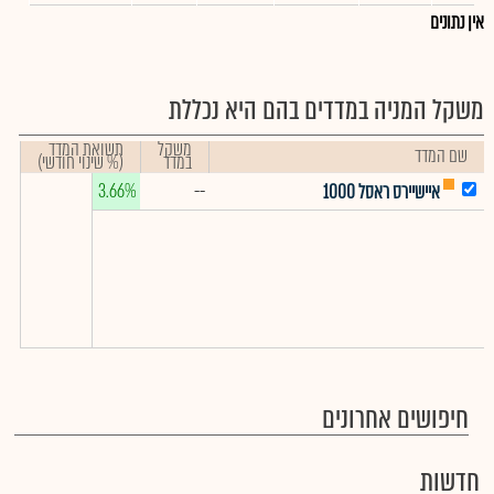
אין נתונים
משקל המניה במדדים בהם היא נכללת
משקל
תשואת המדד
שם המדד
במדד
(% שינוי חודשי)
3.66%
--
איישיירס ראסל 1000
חיפושים אחרונים
חדשות