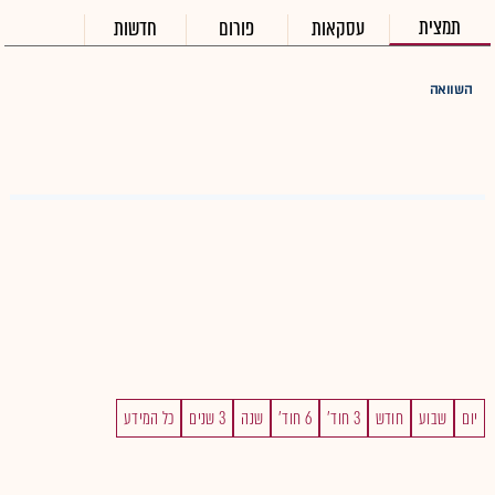
תמצית
עסקאות
פורום
חדשות
השוואה
יום
שבוע
חודש
3 חוד'
6 חוד'
שנה
3 שנים
כל המידע