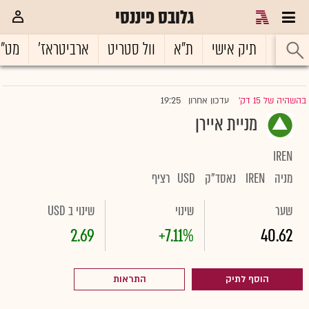
גלובס פיננסי
ראשי
תיק אישי
ת"א
וול סטריט
ארביטראז'
מט"
19:25
בהשהיה של 15 דק'
עדכון אחרון
|
מניית איירן
IREN
מניה
IREN
נאסד"ק
USD
רציף
שער
שינוי
שינוי ב USD
2.69
+7.11%
40.62
הוסף לתיק
התראות