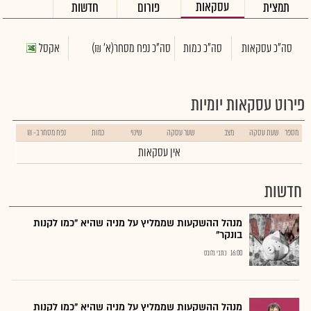
עסקאות
תמצית
פורום
חדשות
סה"כ עסקאות
סה"כ כמות
סה"כ נפח מסחר
(א' ₪)
אקסל
פירוט עסקאות יומיות
מספר
שעת עסקה
מצב
שער עסקה
שינוי
כמות
נפח מסחר ב- ₪
אין עסקאות
חדשות
מנהל ההשקעות שממליץ על מניה שהיא "כמו לקנות
בונקר"
16:00
כתבי גלובס
מנהל ההשקעות שממליץ על מניה שהיא "כמו לקנות