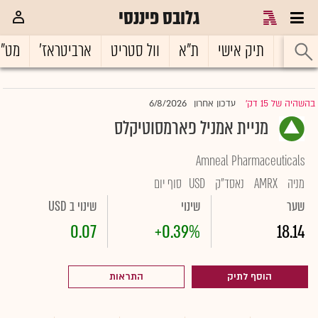
גלובס פיננסי
ראשי
תיק אישי
ת"א
וול סטריט
ארביטראז'
מט"
6/8/2026
בהשהיה של 15 דק'
עדכון אחרון
|
מניית אמניל פארמסוטיקלס
Amneal Pharmaceuticals
מניה
AMRX
נאסד"ק
USD
סוף יום
שער
שינוי
שינוי ב USD
0.07
+0.39%
18.14
הוסף לתיק
התראות