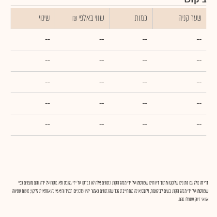
שער קניה
כמות
₪ שווי באלפי
שינוי
--
--
--
--
--
--
--
--
--
--
--
--
--
--
--
--
--
--
--
--
דף זה כולל גם נתונים שלוקטו מתוך דיווחים שפורסמו על ידי מנהל הקרן. נתונים אלה לא נבדקו על ידי גלובס ולא בוקרו על ידה, והם מוצגים כפי
שפורסמו על ידי מנהל הקרן. בשים לב לאמור, גלובס אינה מתחייבת לכך שהנתונים כאמור יהיו עדכניים תמיד והיא אינה אחראית לליקוי, טעות שגיאה
או אי דיוק שנפלו בהם.