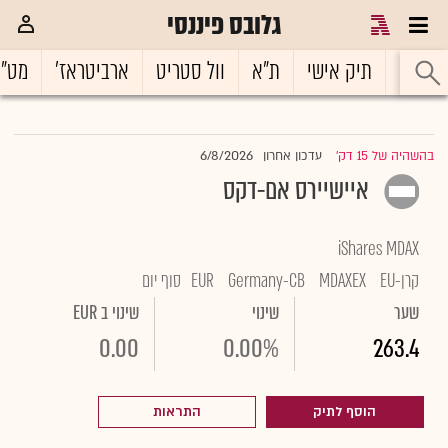
גלובס פיננסי
ראשי
תיק אישי
ת"א
וול סטריט
ארביטראז'
מט"
6/8/2026
בהשהיה של 15 דק'
עדכון אחרון
|
איישיירס אם-דקס
iShares MDAX
קרן-EU
MDAXEX
Germany-CB
EUR
סוף יום
שער
שינוי
שינוי ב EUR
0.00
0.00%
263.4
הוסף לתיק
התראות