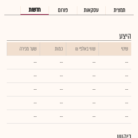
חדשות
תמצית
עסקאות
פורום
היצע
שינוי
₪ שווי באלפי
כמות
שער מכירה
--
--
--
--
--
--
--
--
--
--
--
--
--
--
--
--
--
--
--
--
ביקוש